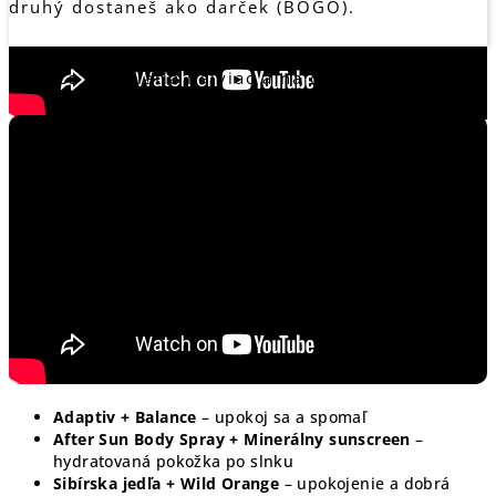
druhý dostaneš ako darček (BOGO).
V novom podcaste ti Miška a Zuzka ukážu, ktoré
dvojice sa oplatia najviac a na čo ich využiješ:
Najvýhodnejšie nakúpiš cez svoj zákaznícky
(LRP) účet. Ak ešte účet nemáš, ozvi sa
poradcovi, ktorý ti poslal tento podcast.
Čítať článok
Adaptiv + Balance
– upokoj sa a spomaľ
After Sun Body Spray + Minerálny sunscreen
–
hydratovaná pokožka po slnku
Sibírska jedľa + Wild Orange
– upokojenie a dobrá