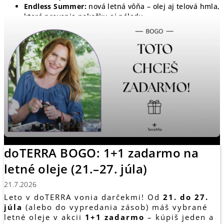
Endless Summer:
nová letná vôňa – olej aj telová hmla,
ktorá prevonia pokožku aj náladu.
Shinrin-Yoku mydlo a set na starostlivosť:
luxusná
čistota a dotyk pre ženy aj mužov.
RevitaZen olej a kapsule:
prevratná zmes pre
upokojenie a vnútornú rovnováhu – prvýkrát aj vo
forme oleja.
Celým vydaním ťa prevedie téma luxusu a
starostlivosti o seba. Pozri si celý podcast a
vyber si tie svoje augustové novinky.
doTERRA BOGO: 1+1 zadarmo na
letné oleje (21.–27. júla)
21.7.2026
Leto v doTERRA vonia darčekmi! Od
21. do 27.
júla
(alebo do vypredania zásob) máš vybrané
letné oleje v akcii
1+1 zadarmo
– kúpiš jeden a