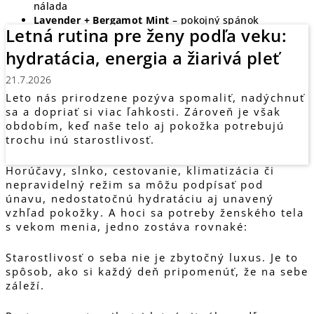
nálada
Lavender + Bergamot Mint
– pokojný spánok
Letná rutina pre ženy podľa veku:
Magnólia + Neroli
– vôňa so ženskou energiou
Zelená mandarinka zadarmo
k celému BOGO balíku
hydratácia, energia a žiarivá pleť
Chceš si vybrať tú svoju dvojicu? Nájdeš ich aj
21.7.2026
na našom eshope
www.terramia.sk
– ale
Leto nás prirodzene pozýva spomaliť, nadýchnuť
ponáhľaj sa, akcia trvá len do 27. júla alebo do
sa a dopriať si viac ľahkosti. Zároveň je však
vypredania zásob.
obdobím, keď naše telo aj pokožka potrebujú
Čítať článok
trochu inú starostlivosť.
Horúčavy, slnko, cestovanie, klimatizácia či
nepravidelný režim sa môžu podpísať pod
únavu, nedostatočnú hydratáciu aj unavený
vzhľad pokožky. A hoci sa potreby ženského tela
s vekom menia, jedno zostáva rovnaké:
Starostlivosť o seba nie je zbytočný luxus. Je to
spôsob, ako si každý deň pripomenúť, že na sebe
záleží.