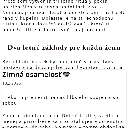
Preto som vytvorila tri letné rituály podľa
potrieb žien v rôznych obdobiach života.
Nemusíš používať desať produktov ani tráviť celé
ráno v kúpeľni. Dôležité je nájsť jednoduchú
rutinu, ktorú dokážeš dodržiavať a ktorá ti
pomôže cítiť sa dobre zvnútra aj navonok.
Dva letné základy pre každú ženu
Bez ohľadu na vek by som letnú starostlivosť
postavila na dvoch pilieroch: hydratácii zvnútra
Zimná osamelosť 🩵
a cielenej výžive pokožky.
18.2.2026
MetaPWR Recharge: viac než
obyčajné elektrolyty
- Ako ju premeniť na čas hlbšieho spojenia so
sebou
Počas horúcich dní niekedy nestačí iba piť viac
Zima je obdobím ticha. Dni sú krátke, svetla je
vody. Potením prirodzene strácame aj minerálne
menej a prirodzene sa viac sťahujeme do vnútra
látky, preto sa môže objaviť únava, pokles
– domov aj do seba. No práve v tomto období sa