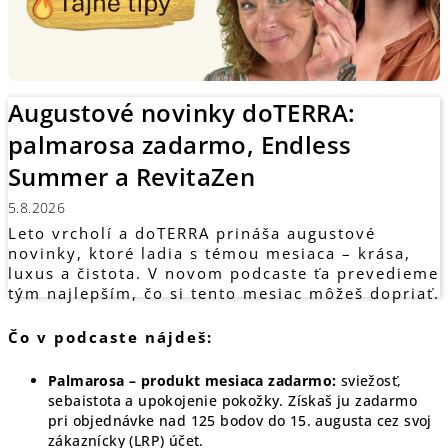
á
n
k
o
Augustové novinky doTERRA:
v
palmarosa zadarmo, Endless
Summer a RevitaZen
5.8.2026
Leto vrcholí a doTERRA prináša augustové
novinky, ktoré ladia s témou mesiaca – krása,
luxus a čistota. V novom podcaste ťa prevedieme
tým najlepším, čo si tento mesiac môžeš dopriať.
Čo v podcaste nájdeš:
Palmarosa – produkt mesiaca zadarmo:
sviežosť,
sebaistota a upokojenie pokožky. Získaš ju zadarmo
pri objednávke nad 125 bodov do 15. augusta cez svoj
zákaznícky (LRP) účet.