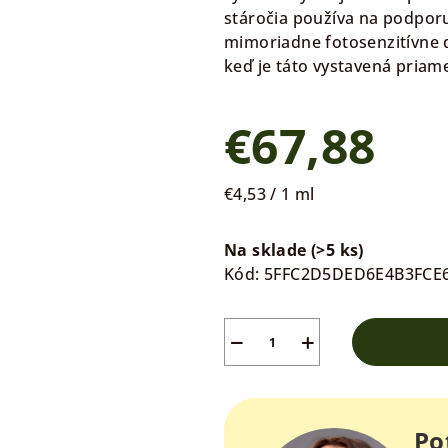
stáročia používa na podpor
mimoriadne fotosenzitívne 
keď je táto vystavená priam
€67,88
Jednotková
€4,53 / 1 ml
cena:
Na sklade
(>5 ks)
Kód:
5FFC2D5DED6E4B3FCE
−
+
Po