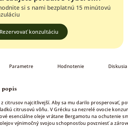
odnite si s nami bezplatnú 15 minútovú
zuláciu
Rezervovať konzultáciu
Parametre
Hodnotenie
Diskusia
 popis
z citrusov najcitlivejší. Aby sa mu darilo prosperovať,
sladkú citrusovú vôňu. V Grécku sa nezrelé ovocie konzu
ové esenciálne oleje vrátane Bergamotu na ochutenie sm
 olejov výnimočný svojou schopnosťou povzniesť a zárov