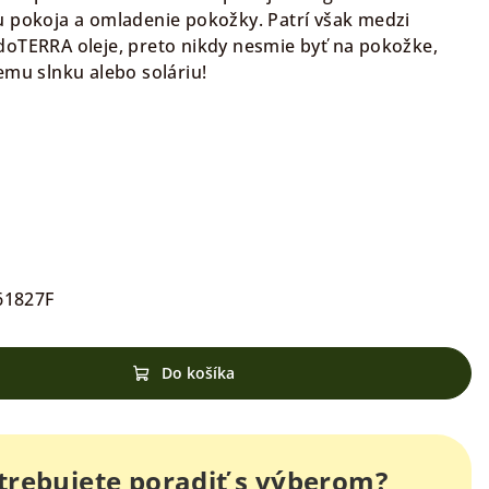
u pokoja a omladenie pokožky. Patrí však medzi
doTERRA oleje, preto nikdy nesmie byť na pokožke,
emu slnku alebo soláriu!
61827F
Do košíka
trebujete poradiť s výberom?