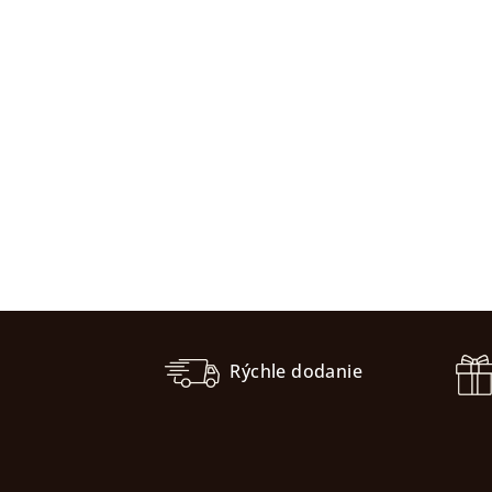
Z
á
Rýchle dodanie
p
ä