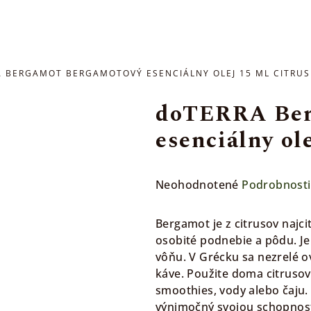
 BERGAMOT BERGAMOTOVÝ ESENCIÁLNY OLEJ 15 ML
CITRUS
doTERRA Ber
esenciálny ol
Priemerné
Neohodnotené
Podrobnosti
hodnotenie
produktu
Bergamot je z citrusov najci
je
osobité podnebie a pôdu. Je
0,0
vôňu. V Grécku sa nezrelé 
z
káve. Použite doma citrusov
5
smoothies, vody alebo čaju.
hviezdičiek.
výnimočný svojou schopnosť