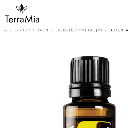
Prejsť
na
obsah
/
E-SHOP
/
ZAČNI S ESENCIÁLNYMI OLEJMI
/
DOTERRA
DOMOV