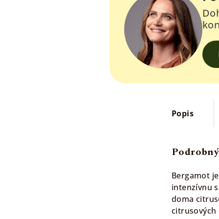
Doh
kon
Popis
Podrobný
Bergamot je 
intenzívnu 
doma citrus
citrusových