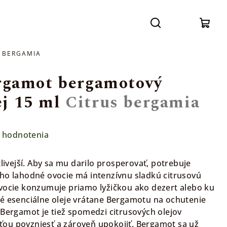
Prihláse
Hľadať
Nák
 BERGAMIA
koší
gamot bergamotový
ej 15 ml
Citrus bergamia
 hodnotenia
tlivejší. Aby sa mu darilo prosperovať, potrebuje
ho lahodné ovocie má intenzívnu sladkú citrusovú
ovocie konzumuje priamo lyžičkou ako dezert alebo ku
é esenciálne oleje vrátane Bergamotu na ochutenie
 Bergamot je tiež spomedzi citrusových olejov
ou povzniesť a zároveň upokojiť. Bergamot sa už