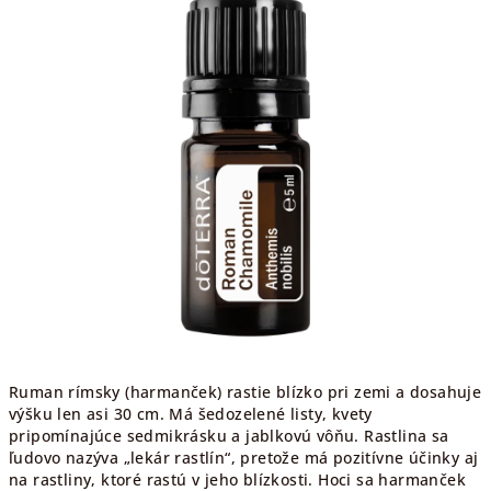
5
hviezdičiek.
Ruman rímsky (harmanček) rastie blízko pri zemi a dosahuje
výšku len asi 30 cm. Má šedozelené listy, kvety
pripomínajúce sedmikrásku a jablkovú vôňu. Rastlina sa
ľudovo nazýva „lekár rastlín“, pretože má pozitívne účinky aj
na rastliny, ktoré rastú v jeho blízkosti. Hoci sa harmanček