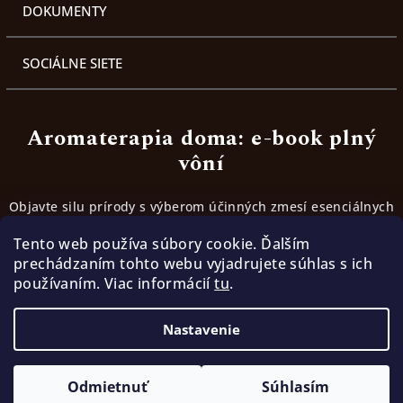
DOKUMENTY
SOCIÁLNE SIETE
Aromaterapia doma: e-book plný
vôní
Objavte silu prírody s výberom účinných zmesí esenciálnych
olejov. Inšpirujte sa receptami, ktoré fungujú.
Tento web používa súbory cookie. Ďalším
prechádzaním tohto webu vyjadrujete súhlas s ich
používaním. Viac informácií
tu
.
Stiahnúť ebook
Nastavenie
Copyright 2026
TerraMia | Cesta k slobode
. Všetky
práva vyhradené.
Odmietnuť
Súhlasím