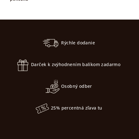
Z
á
p
Rýchle dodanie
ä
t
Darček k zvýhodnením balíkom zadarmo
i
e
Osobný odber
25% percentná zľava tu