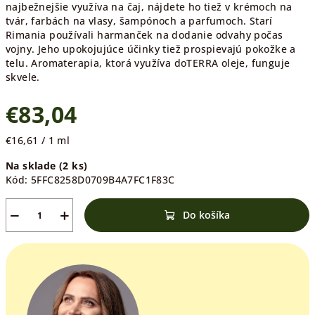
najbežnejšie využíva na čaj, nájdete ho tiež v krémoch na
tvár, farbách na vlasy, šampónoch a parfumoch. Starí
Rimania používali harmanček na dodanie odvahy počas
vojny. Jeho upokojujúce účinky tiež prospievajú pokožke a
telu. Aromaterapia, ktorá využíva doTERRA oleje, funguje
skvele.
€83,04
Jednotková
€16,61 / 1 ml
cena:
Na sklade
(2 ks)
Kód:
5FFC8258D0709B4A7FC1F83C
−
+
Do košíka