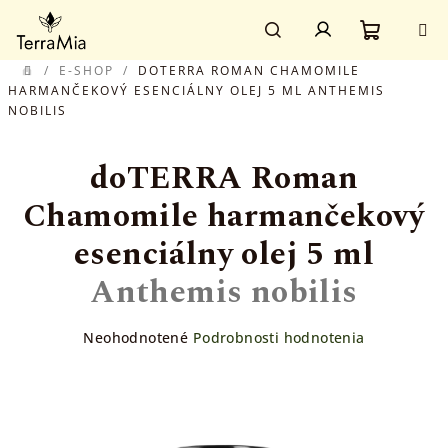
Prejsť
Prihlásenie
na
obsah
Nákupn
Hľadať
/
E-SHOP
/
DOTERRA ROMAN CHAMOMILE
DOMOV
HARMANČEKOVÝ ESENCIÁLNY OLEJ 5 ML
ANTHEMIS
NOBILIS
košík
doTERRA Roman
Chamomile harmančekový
esenciálny olej 5 ml
Anthemis nobilis
Priemerné
Neohodnotené
Podrobnosti hodnotenia
hodnotenie
produktu
je
0,0
z