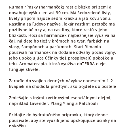
Ruman rímsky (harmanček) rastie blízko pri zemi a
dosahuje výšku len asi 30 cm. Má šedozelené listy,
kvety pripomínajúce sedmikrásku a jablkovú vôňu.
Rastlina sa ľudovo nazýva „lekár rastlín“, pretože má
pozitívne účinky aj na rastliny, ktoré rastú v jeho
blízkosti. Hoci sa harmanček najbežnejšie využíva na
čaj, nájdete ho tiež v krémoch na tvár, farbách na
vlasy, šampónoch a parfumoch. Starí Rimania
používali harmanček na dodanie odvahy počas vojny.
Jeho upokojujúce účinky tiež prospievajú pokožke a
telu. Aromaterapia, ktorá využíva doTERRA oleje,
funguje skvele.
Zaraďte do svojich denných návykov nanesením 1-2
kvapiek na chodidlá predtým, ako pôjdete do postele
Zmiešajte s inými kvetinovými esenciálnymi olejmi,
napríklad Lavender, Ylang Ylang a Patchouli
Pridajte do hydratačného prípravku, ktorý denne
používate, aby ste využili jeho upokojujúce účinky na
pokožku