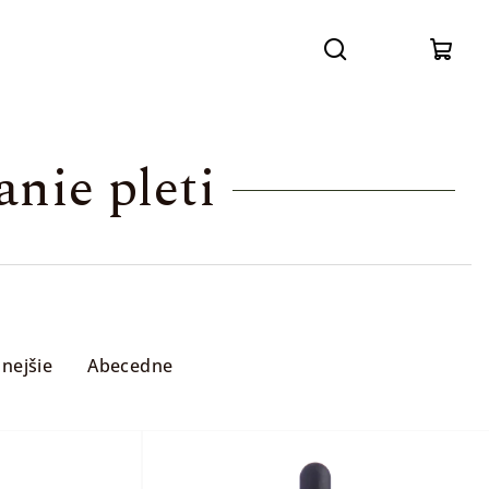
Prihláse
Hľadať
Nák
koší
nie pleti
nejšie
Abecedne