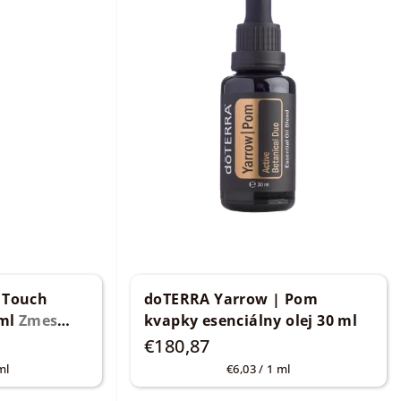
 Touch
doTERRA Yarrow | Pom
 ml
Zmes
kvapky esenciálny olej 30 ml
€180,87
á
Jednotková
ml
€6,03 / 1 ml
cena: