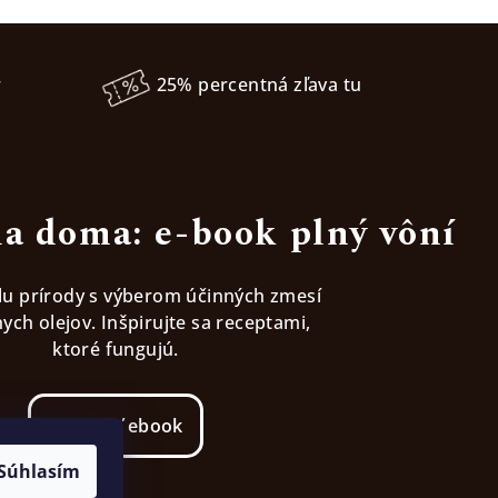
r
25% percentná zľava tu
a doma: e-book plný vôní
ilu prírody s výberom účinných zmesí
ych olejov. Inšpirujte sa receptami,
ktoré fungujú.
Stiahnúť ebook
Súhlasím