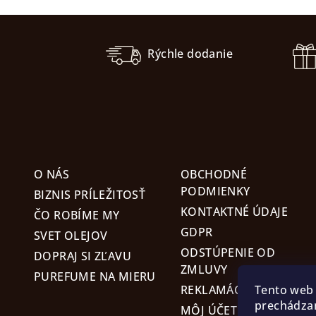
Z
á
Rýchle dodanie
p
ä
t
i
O NÁS
OBCHODNÉ
e
PODMIENKY
BIZNIS PRÍLEŽITOSŤ
KONTAKTNÉ ÚDAJE
ČO ROBÍME MY
GDPR
SVET OLEJOV
ODSTÚPENIE OD
DOPRAJ SI ZĽAVU
ZMLUVY
PUREFUME NA MIERU
Tento web 
REKLAMÁCIE
prechádzan
MÔJ ÚČET