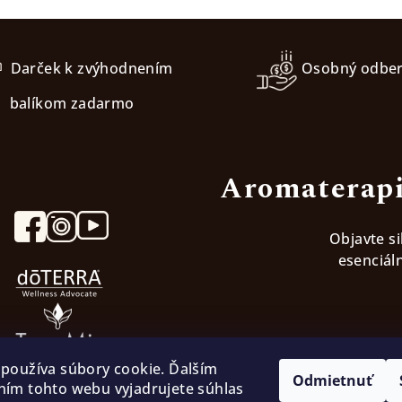
Darček k zvýhodnením
Osobný odbe
balíkom zadarmo
Aromaterapi
Objavte s
esenciáln
používa súbory cookie. Ďalším
Odmietnuť
ím tohto webu vyjadrujete súhlas