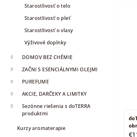
v
Starostlivosť o telo
Starostlivosť o pleť
Starostlivosť o vlasy
Výživové doplnky
DOMOV BEZ CHÉMIE
ZAČNI S ESENCIÁLNYMI OLEJMI
PUREFUME
AKCIE, DARČEKY A LIMITKY
Sezónne riešenia s doTERRA
produktmi
do
ob
Kurzy aromaterapie
€1