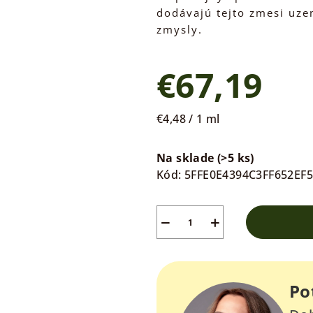
dodávajú tejto zmesi uze
zmysly.
€67,19
Jednotková
€4,48 / 1 ml
cena:
Na sklade
(>5 ks)
Kód:
5FFE0E4394C3FF652EF
−
+
Po