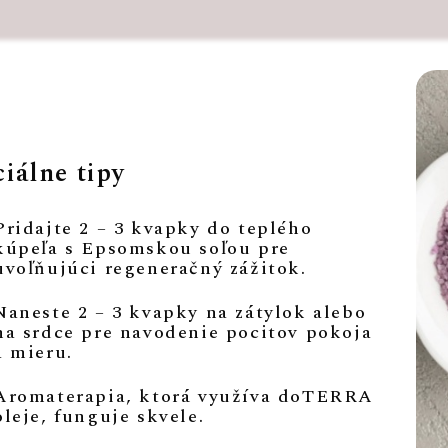
iálne tipy
Pridajte 2 – 3 kvapky do teplého
kúpeľa s Epsomskou soľou pre
uvoľňujúci regeneračný zážitok.
Naneste 2 – 3 kvapky na zátylok alebo
na srdce pre navodenie pocitov pokoja
a mieru.
Aromaterapia, ktorá využíva doTERRA
oleje, funguje skvele.