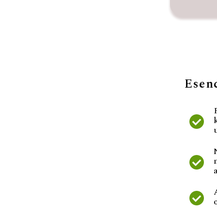
Esenc