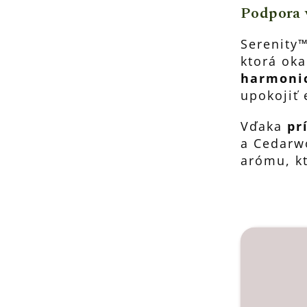
Podpora 
Serenity
ktorá oka
harmonic
upokojiť
Vďaka
pr
a Cedarw
arómu, kt