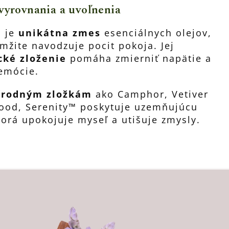
vyrovnania a uvoľnenia
™ je
unikátna zmes
esenciálnych olejov,
mžite navodzuje pocit pokoja. Jej
ké zloženie
pomáha zmierniť napätie a
 emócie.
írodným zložkám
ako Camphor, Vetiver
ood, Serenity™ poskytuje uzemňujúcu
orá upokojuje myseľ a utišuje zmysly.