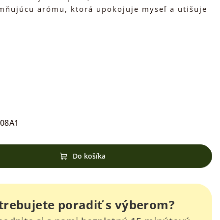
mňujúcu arómu, ktorá upokojuje myseľ a utišuje
508A1
Do košíka
trebujete poradiť s výberom?