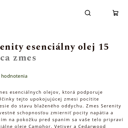
Prihláse
Hľadať
Nák
koší
nity esenciálny olej 15
ca zmes
 hodnotenia
mes esenciálnych olejov, ktorá podporuje
činky tejto upokojujúcej zmesi pocítite
esie do stavu blaženého oddychu. Zmes Serenity
ovestné schopnosťou zmierniť pocity napätia a
ím na pokožku pred spaním sa vaše telo pripraví
iálne oleje Camphor, Vetiver a Cedarwood