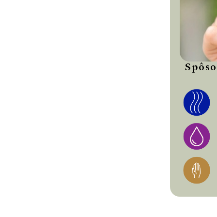
Spôso