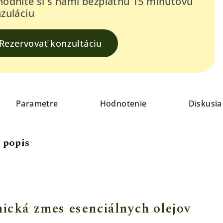
odnite si s nami bezplatnú 15 minútovú
zuláciu
Rezervovať konzultáciu
Parametre
Hodnotenie
Diskusia
 popis
cká zmes esenciálnych olejov