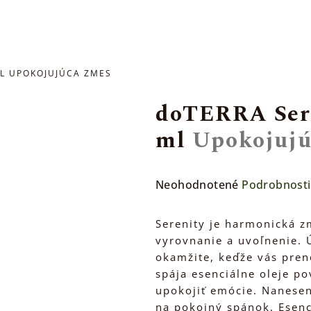
ML
UPOKOJUJÚCA ZMES
doTERRA Sere
ml
Upokojujú
Priemerné
Neohodnotené
Podrobnosti
hodnotenie
produktu
Serenity je harmonická z
je
vyrovnanie a uvoľnenie. Ú
0,0
okamžite, keďže vás pren
z
spája esenciálne oleje p
5
upokojiť emócie. Nanesen
hviezdičiek.
na pokojný spánok. Esenc