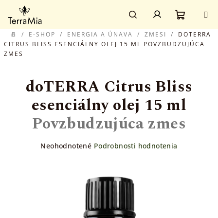
Prejsť
Prihlásenie
na
obsah
Nákupn
Hľadať
/
E-SHOP
/
ENERGIA A ÚNAVA
/
ZMESI
/
DOTERRA
DOMOV
CITRUS BLISS ESENCIÁLNY OLEJ 15 ML
POVZBUDZUJÚCA
ZMES
košík
doTERRA Citrus Bliss
esenciálny olej 15 ml
Povzbudzujúca zmes
Priemerné
Neohodnotené
Podrobnosti hodnotenia
hodnotenie
produktu
je
0,0
z
5
hviezdičiek.