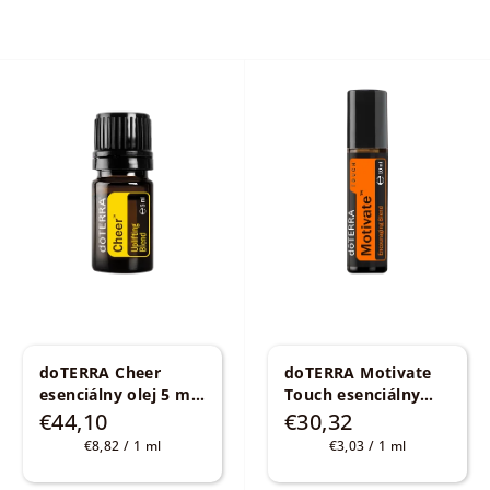
doTERRA Cheer
doTERRA Motivate
esenciálny olej 5 ml
Touch esenciálny
Povzbudzujúca a
olej 10 ml
Zmes na
€44,10
€30,32
povznášajúca zmes
podporu a
Jednotková
Jednotková
€8,82 / 1 ml
€3,03 / 1 ml
motiváciu
cena:
cena: