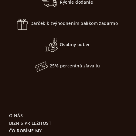
p
Rýchle dodanie
ä
t
Darček k zvýhodnením balíkom zadarmo
i
e
Osobný odber
25% percentná zľava tu
O NÁS
BIZNIS PRÍLEŽITOSŤ
ČO ROBÍME MY