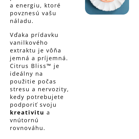
a energiu, ktoré
povznesú vašu
náladu.
Vďaka prídavku
vanilkového
extraktu je vôňa
jemná a príjemná.
Citrus Bliss™ je
ideálny na
použitie počas
stresu a nervozity,
kedy potrebujete
podporiť svoju
kreativitu
a
vnútornú
rovnováhu.