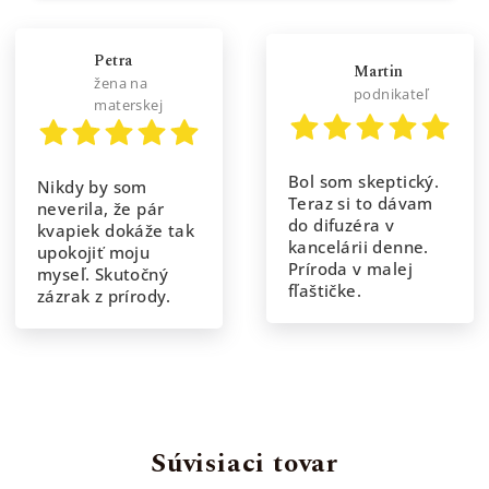
Petra
Martin
žena na
podnikateľ
materskej
Bol som skeptický.
Nikdy by som
Teraz si to dávam
neverila, že pár
do difuzéra v
kvapiek dokáže tak
kancelárii denne.
upokojiť moju
Príroda v malej
myseľ. Skutočný
fľaštičke.
zázrak z prírody.
Súvisiaci tovar