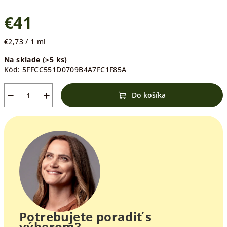
€41
Jednotková
€2,73 / 1 ml
cena:
Na sklade
(>5 ks)
Kód:
5FFCC551D0709B4A7FC1F85A
−
+
Do košíka
Potrebujete poradiť s
výberom?