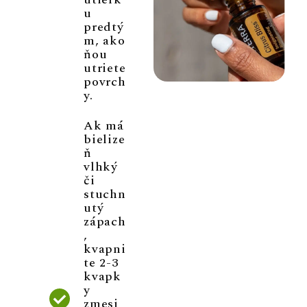
u
predtý
m, ako
ňou
utriete
povrch
y.
Ak má
bielize
ň
vlhký
či
stuchn
utý
zápach
,
kvapni
te 2-3
kvapk
y
zmesi