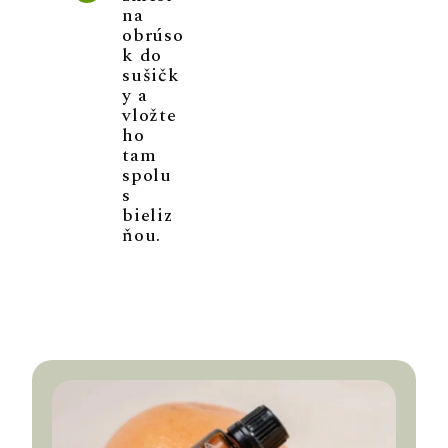
na
obrúso
k do
sušičk
y a
vložte
ho
tam
spolu
s
bieliz
ňou.