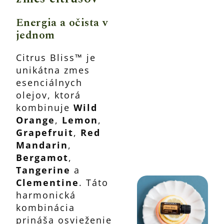
Energia a očista v
jednom
Citrus Bliss™ je
unikátna zmes
esenciálnych
olejov, ktorá
kombinuje
Wild
Orange
,
Lemon
,
Grapefruit
,
Red
Mandarin
,
Bergamot
,
Tangerine
a
Clementine
. Táto
harmonická
kombinácia
prináša osvieženie