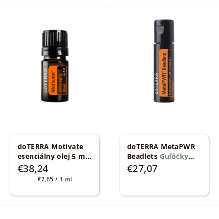
doTERRA Motivate
doTERRA MetaPWR
esenciálny olej 5 ml
Beadlets
Guľôčky
Zmes na podporu a
MetaPWR™
€38,24
€27,07
motiváciu
Jednotková
€7,65 / 1 ml
cena: