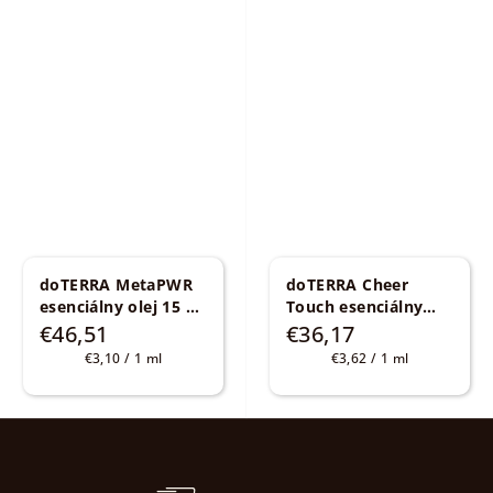
doTERRA MetaPWR
doTERRA Cheer
esenciálny olej 15 ml
Touch esenciálny
Metabolická zmes
olej 10 ml
€46,51
€36,17
Povzbudzujúca a
Jednotková
Jednotková
€3,10 / 1 ml
€3,62 / 1 ml
povznášajúca zmes
cena:
cena:
Z
á