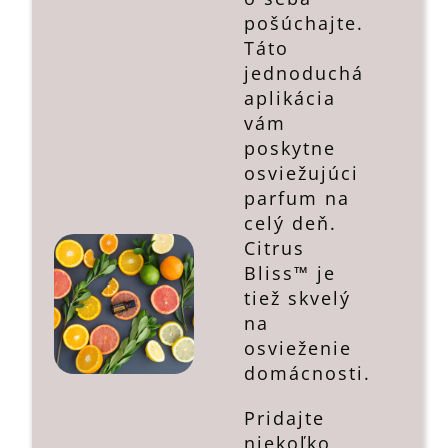
pošúchajte.
Táto
jednoduchá
aplikácia
vám
poskytne
osviežujúci
parfum na
celý deň.
Citrus
Bliss™ je
tiež skvelý
na
osvieženie
domácnosti.
Pridajte
niekoľko