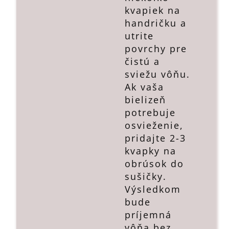
kvapiek na
handričku a
utrite
povrchy pre
čistú a
sviežu vôňu.
Ak vaša
bielizeň
potrebuje
osvieženie,
pridajte 2-3
kvapky na
obrúsok do
sušičky.
Výsledkom
bude
príjemná
vôňa bez