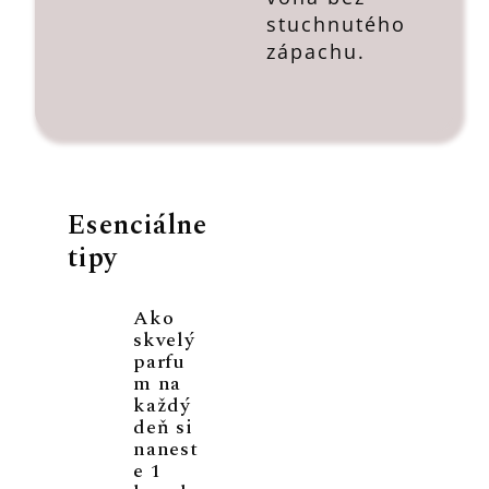
stuchnutého
zápachu.
Esenciálne
tipy
Ako
skvelý
parfu
m na
každý
deň si
nanest
e 1