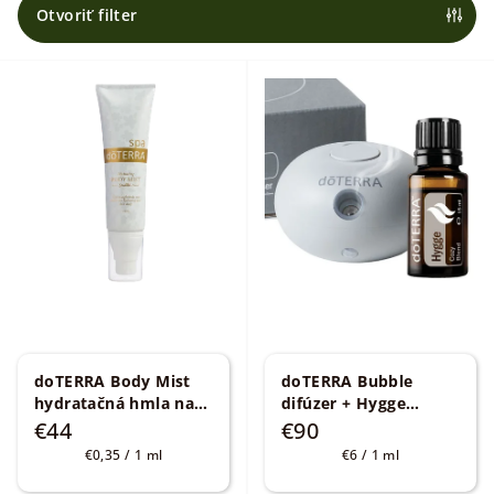
e
Otvoriť filter
p
V
r
ý
o
p
d
i
u
s
k
p
t
r
o
o
v
d
u
k
doTERRA Body Mist
doTERRA Bubble
hydratačná hmla na
difúzer + Hygge
t
telo 125 ml
Doterra zmes 15 ml
€44
€90
o
Jednotková
Jednotková
€0,35 / 1 ml
€6 / 1 ml
v
cena:
cena: