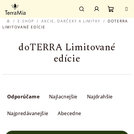
Prejsť
Prihlásenie
na
obsah
Nákupn
Hľadať
/
E-SHOP
/
AKCIE, DARČEKY A LIMITKY
/
DOTERRA
DOMOV
LIMITOVANÉ EDÍCIE
košík
doTERRA Limitované
edície
R
a
Odporúčame
Najlacnejšie
Najdrahšie
d
e
Najpredávanejšie
Abecedne
n
i