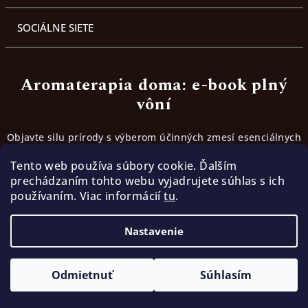
SOCIÁLNE SIETE
Aromaterapia doma: e-book plný
vôní
Objavte silu prírody s výberom účinných zmesí esenciálnych
olejov. Inšpirujte sa receptami, ktoré fungujú.
Tento web používa súbory cookie. Ďalším
prechádzaním tohto webu vyjadrujete súhlas s ich
používaním. Viac informácií
tu
.
Stiahnúť ebook
Nastavenie
Copyright 2026
TerraMia | Cesta k slobode
. Všetky
práva vyhradené.
Odmietnuť
Súhlasím
Vytvoril Shoptet
a
Adatelier