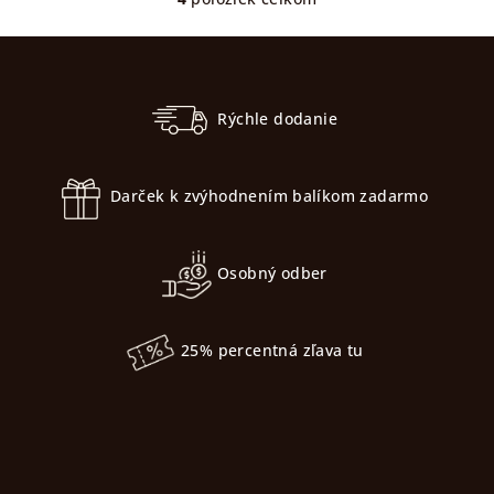
O
v
Z
l
á
á
p
d
Rýchle dodanie
a
ä
c
t
i
Darček k zvýhodnením balíkom zadarmo
i
e
e
p
r
Osobný odber
v
k
y
25% percentná zľava tu
v
ý
p
i
s
u