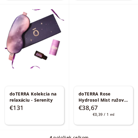
doTERRA Kolekcia na
doTERRA Rose
relaxáciu - Serenity
Hydrosol Mist ružová
hydrosólová hmla 100
€131
€38,67
ml
Jednotková
€0,39 / 1 ml
cena:
4
položiek celkom