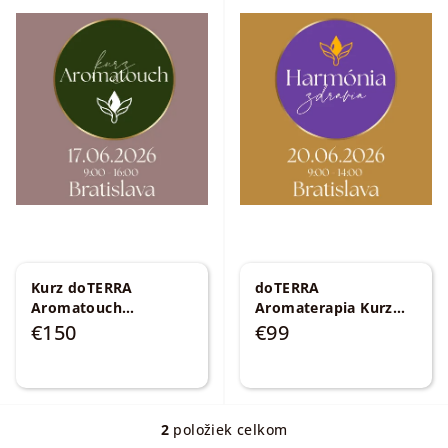
V
r
ý
o
p
d
i
u
s
k
p
t
r
o
o
v
d
u
k
Kurz doTERRA
doTERRA
Aromatouch
Aromaterapia Kurz
t
17.06.2026
Harmónia zdravia - 7
€150
€99
o
esenciálnych kľúčov k
v
prirodzenej vitalite
2
položiek celkom
O