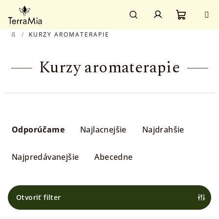
Prejsť
Prihlásenie
na
obsah
Nákupn
Hľadať
/
KURZY AROMATERAPIE
DOMOV
košík
Kurzy aromaterapie
R
a
Odporúčame
Najlacnejšie
Najdrahšie
d
e
Najpredávanejšie
Abecedne
n
i
e
Otvoriť filter
p