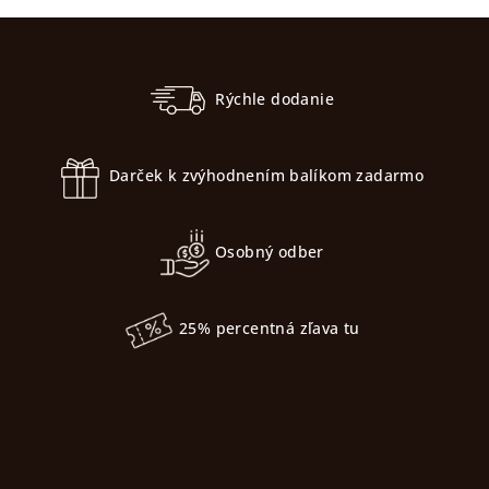
v
Z
l
á
á
p
d
Rýchle dodanie
a
ä
c
t
i
Darček k zvýhodnením balíkom zadarmo
i
e
e
p
r
Osobný odber
v
k
y
25% percentná zľava tu
v
ý
p
i
s
u