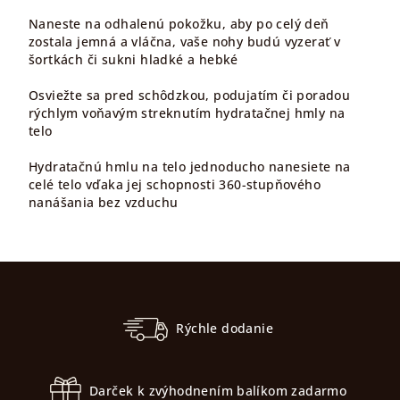
Naneste na odhalenú pokožku, aby po celý deň
zostala jemná a vláčna, vaše nohy budú vyzerať v
šortkách či sukni hladké a hebké
Osviežte sa pred schôdzkou, podujatím či poradou
rýchlym voňavým streknutím hydratačnej hmly na
telo
Hydratačnú hmlu na telo jednoducho nanesiete na
celé telo vďaka jej schopnosti 360-stupňového
nanášania bez vzduchu
Z
á
p
Rýchle dodanie
ä
t
Darček k zvýhodnením balíkom zadarmo
i