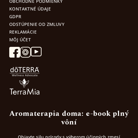
OBCHODNÉ PODMIENKY
KONTAKTNÉ ÚDAJE
GDPR
ODSTÚPENIE OD ZMLUVY
REKLAMÁCIE
MÔJ ÚČET
Aromaterapia doma: e-book plný
vôní
Objavte silu prírody s výberom účinných zmesí