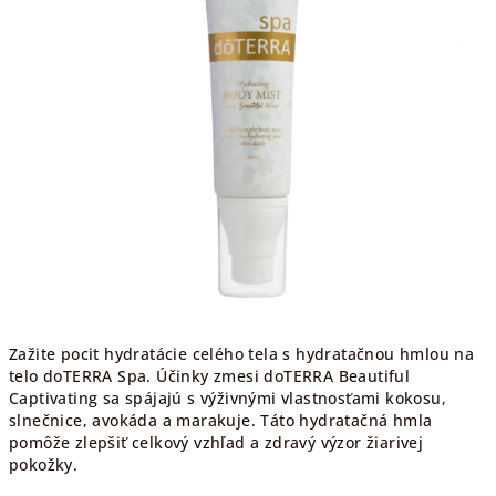
Zažite pocit hydratácie celého tela s hydratačnou hmlou na
telo doTERRA Spa. Účinky zmesi doTERRA Beautiful
Captivating sa spájajú s výživnými vlastnosťami kokosu,
slnečnice, avokáda a marakuje. Táto hydratačná hmla
pomôže zlepšiť celkový vzhľad a zdravý výzor žiarivej
pokožky.