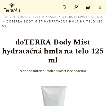
Prejsť
Prihlásenie
na
obsah
Nákupn
Hľadať
/
E-SHOP
/
PLEŤ A KRÁSA
/
STAROSTLIVOSŤ O TELO
DOMOV
/
DOTERRA BODY MIST HYDRATAČNÁ HMLA NA TELO 125
ML
košík
doTERRA Body Mist
hydratačná hmla na telo 125
ml
Priemerné
Neohodnotené
Podrobnosti hodnotenia
hodnotenie
produktu
je
0,0
z
5
hviezdičiek.