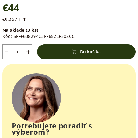
€44
Jednotková
€0,35 / 1 ml
cena:
Na sklade
(3 ks)
Kód:
5FFF638294C3FF652EF508CC
−
+
Do košíka
Potrebujete poradiť s
výberom?