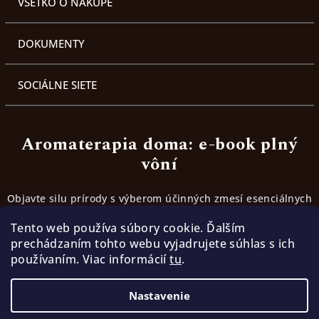
VŠETKO O NÁKUPE
DOKUMENTY
SOCIÁLNE SIETE
Aromaterapia doma: e-book plný
vôní
Objavte silu prírody s výberom účinných zmesí esenciálnych
olejov. Inšpirujte sa receptami, ktoré fungujú.
Tento web používa súbory cookie. Ďalším
prechádzaním tohto webu vyjadrujete súhlas s ich
používaním. Viac informácií
tu
.
Stiahnúť ebook
Nastavenie
Copyright 2026
TerraMia | Cesta k slobode
. Všetky