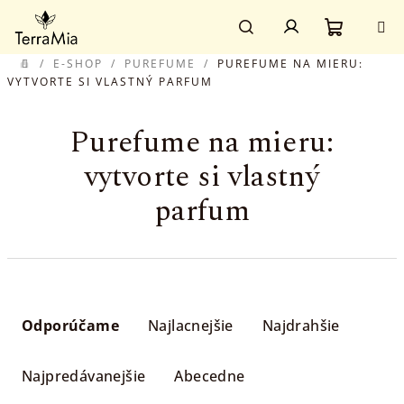
Prejsť
Prihlásenie
na
obsah
Nákupn
Hľadať
/
E-SHOP
/
PUREFUME
/
PUREFUME NA MIERU:
DOMOV
VYTVORTE SI VLASTNÝ PARFUM
košík
Purefume na mieru:
vytvorte si vlastný
parfum
R
a
Odporúčame
Najlacnejšie
Najdrahšie
d
e
Najpredávanejšie
Abecedne
n