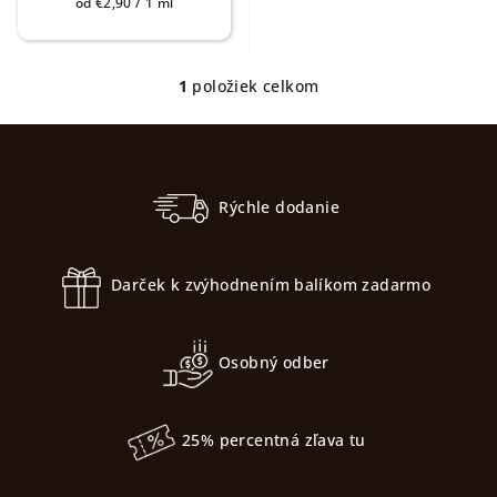
Jednotková
od €2,90 / 1 ml
v
cena:
1
položiek celkom
O
v
Z
l
á
á
p
d
Rýchle dodanie
a
ä
c
t
i
Darček k zvýhodnením balíkom zadarmo
i
e
e
p
r
Osobný odber
v
k
y
25% percentná zľava tu
v
ý