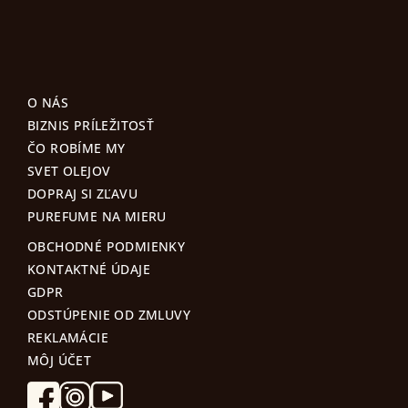
p
i
s
u
O NÁS
BIZNIS PRÍLEŽITOSŤ
ČO ROBÍME MY
SVET OLEJOV
DOPRAJ SI ZĽAVU
PUREFUME NA MIERU
OBCHODNÉ PODMIENKY
KONTAKTNÉ ÚDAJE
GDPR
ODSTÚPENIE OD ZMLUVY
REKLAMÁCIE
MÔJ ÚČET