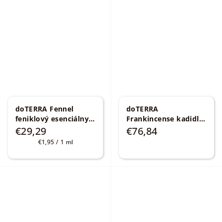
doTERRA Fennel
doTERRA
feniklový esenciálny
Frankincense kadidlo
olej 15 ml
+ Drevo Naio Stick 30
€29,29
€76,84
Foeniculum vulgare
g
Air™ Vapor Stick
Jednotková
€1,95 / 1 ml
15,5g
cena: