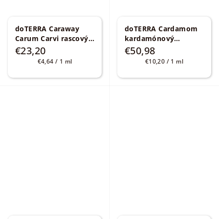
doTERRA Caraway
doTERRA Cardamom
Carum Carvi rascový
kardamónový
esenciálny olej 5 ml
esenciálny olej 5 ml
€23,20
€50,98
Carum carvi
Elettaria
Jednotková
Jednotková
€4,64 / 1 ml
€10,20 / 1 ml
Cardamomum
cena:
cena: