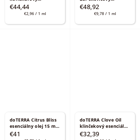
esenciálny olej 15 ml
esenciálny olej 5 ml
€44,44
€48,92
Coriandrum sativum
Cinnamomum
Jednotková
Jednotková
€2,96 / 1 ml
€9,78 / 1 ml
zeylanicum
cena:
cena:
doTERRA Citrus Bliss
doTERRA Clove Oil
esenciálny olej 15 ml
klinčekový esenciálny
Povzbudzujúca zmes
olej 15 ml
Eugenia
€41
€32,39
caryophyllata