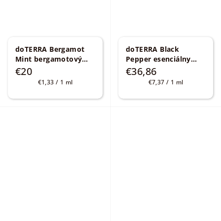
doTERRA Bergamot
doTERRA Black
Mint bergamotový
Pepper esenciálny
esenciálny olej 15 ml
olej z čierneho
€20
€36,86
Mentha citrata
korenia 5 ml
Piper
Jednotková
Jednotková
€1,33 / 1 ml
€7,37 / 1 ml
nigrum
cena:
cena: