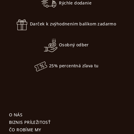
p
e
Rýchle dodanie
e
ä
p
t
r
Darček k zvýhodnením balíkom zadarmo
i
v
k
e
y
Osobný odber
v
ý
p
25% percentná zľava tu
i
s
u
O NÁS
BIZNIS PRÍLEŽITOSŤ
ČO ROBÍME MY