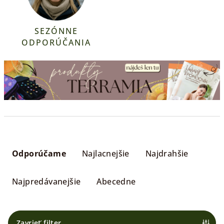
SEZÓNNE
ODPORÚČANIA
R
a
Odporúčame
Najlacnejšie
Najdrahšie
d
e
Najpredávanejšie
Abecedne
n
i
e
Zavrieť filter