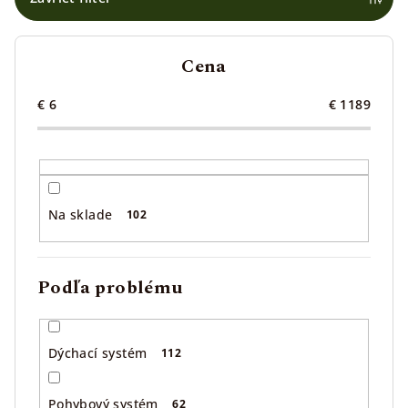
p
r
Cena
o
d
€
6
€
1189
u
k
t
o
Na sklade
102
v
Podľa problému
Dýchací systém
112
Pohybový systém
62