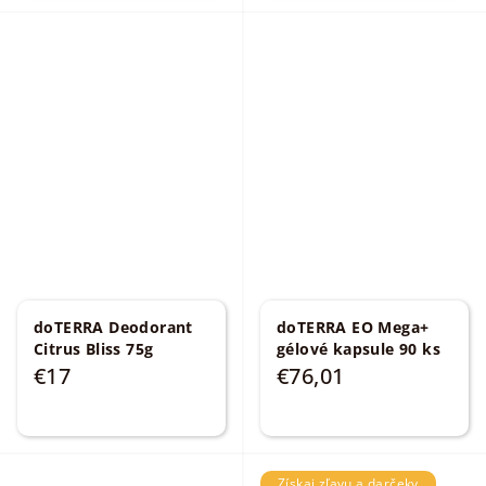
doTERRA Deodorant
doTERRA EO Mega+
Citrus Bliss 75g
gélové kapsule 90 ks
€17
€76,01
Získaj zľavu a darčeky