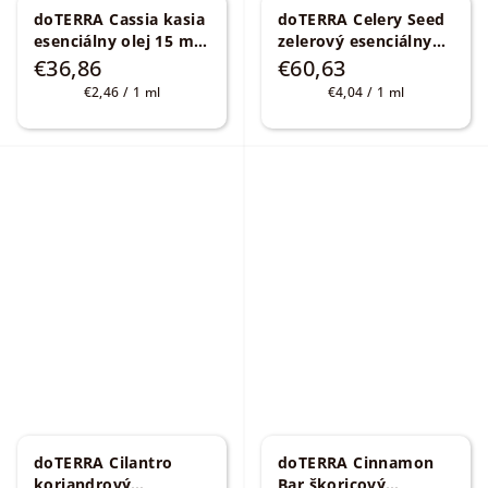
doTERRA Cassia kasia
doTERRA Celery Seed
esenciálny olej 15 ml
zelerový esenciálny
Cinnamomum cassia
olej 15 ml
Apium
€36,86
€60,63
graveolens
Jednotková
Jednotková
€2,46 / 1 ml
€4,04 / 1 ml
cena:
cena:
doTERRA Cilantro
doTERRA Cinnamon
koriandrový
Bar škoricový