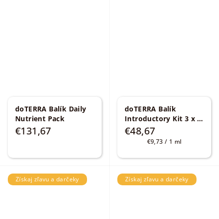
doTERRA Balík Daily
doTERRA Balík
Nutrient Pack
Introductory Kit 3 x 5
ml
3 x 5 ml Lavender,
€131,67
€48,67
Peppermint a Lemon
Jednotková
€9,73 / 1 ml
cena:
Získaj zľavu a darčeky
Získaj zľavu a darčeky