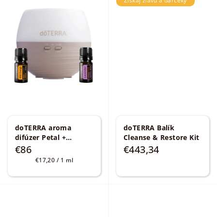
Získaj zľavu a darčeky
doTERRA aroma
doTERRA Balík
difúzer Petal +
Cleanse & Restore Kit
esenciálny olej Wild
€86
€443,34
Orange 5 ml +
Jednotková
€17,20 / 1 ml
Lavender 5ml
cena: