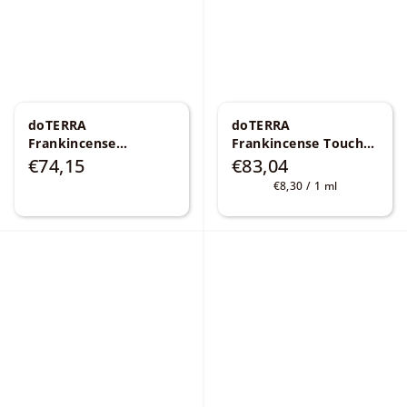
doTERRA
doTERRA
Frankincense
Frankincense Touch
Microbeadlet
kadidlový esenciálny
€74,15
€83,04
Capsules 30 kapsúl
olej 10 ml
Boswellia
Jednotková
€8,30 / 1 ml
carterii, frereana,
cena:
sacra a papyrifera