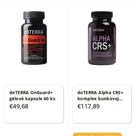
V
ý
p
i
s
p
r
o
d
u
k
doTERRA OnGuard+
doTERRA Alpha CRS+
gélové kapsule 60 ks
komplex bunkovej
t
vitality 120 kapsúl
€49,68
€117,89
o
v