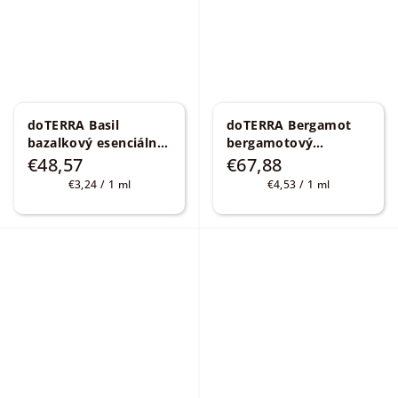
doTERRA Basil
doTERRA Bergamot
bazalkový esenciálny
bergamotový
olej 15 ml
Ocimum
esenciálny olej 15 ml
€48,57
€67,88
basilicum
Citrus bergamia
Jednotková
Jednotková
€3,24 / 1 ml
€4,53 / 1 ml
cena:
cena: