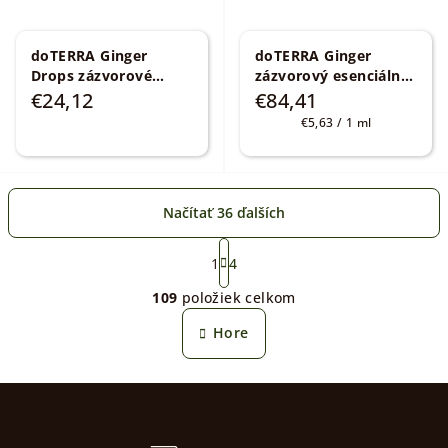
doTERRA Ginger
doTERRA Ginger
Drops zázvorové
zázvorový esenciálny
cukríky 30 ks
olej
olej 15 ml
Zingiber
€24,12
€84,41
obdarovania mocou
officinale
Jednotková
€5,63 / 1 ml
cena:
Načítať 36 ďalších
S
t
1
4
O
r
109
položiek celkom
á
v
n
l
Hore
k
á
o
d
v
Z
a
a
n
á
c
i
i