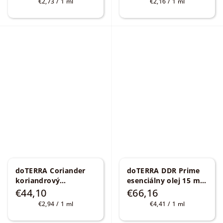
Jednotková
Jednotková
€2,73 / 1 ml
€2,16 / 1 ml
cena:
cena:
doTERRA Coriander
doTERRA DDR Prime
koriandrový
esenciálny olej 15 ml
esenciálny olej 15 ml
Regeneračná zmes
€44,10
€66,16
Coriandrum sativum
Jednotková
Jednotková
€2,94 / 1 ml
€4,41 / 1 ml
cena:
cena: