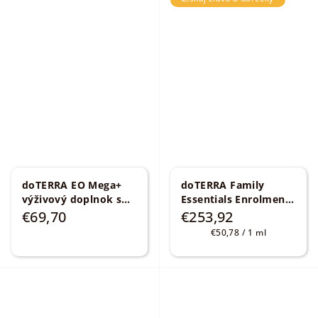
doTERRA EO Mega+
doTERRA Family
výživový doplnok s
Essentials Enrolment
rybím a olivovým
Kit 10 x 5 ml
€69,70
€253,92
olejom
Jednotková
€50,78 / 1 ml
cena: