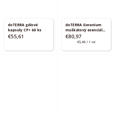
doTERRA gélové
doTERRA Geranium
kapsuly CP+ 60 ks
muškátový esenciálny
olej 15 ml
€55,61
€80,97
Pelargonium
Jednotková
€5,40 / 1 ml
graveolens
cena: