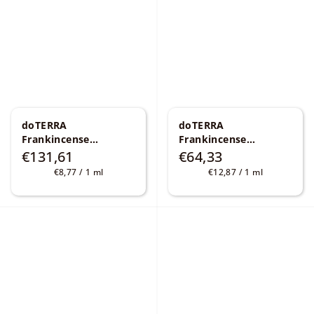
doTERRA
doTERRA
Frankincense
Frankincense
kadidlový esenciálny
kadidlový esenciálny
€131,61
€64,33
olej 15 ml
Boswellia
olej 5 ml
Boswellia
Jednotková
Jednotková
€8,77 / 1 ml
€12,87 / 1 ml
carterii, frereana,
carterii, frereana,
cena:
cena:
sacra a papyrifera
sacra a papyrifera