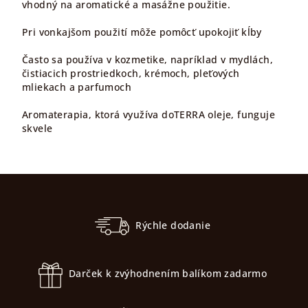
vhodný na aromatické a masážne použitie.
Pri vonkajšom použití môže pomôcť upokojiť kĺby
Často sa používa v kozmetike, napríklad v mydlách,
čistiacich prostriedkoch, krémoch, pleťových
mliekach a parfumoch
Aromaterapia, ktorá využíva doTERRA oleje, funguje
skvele
Z
á
p
Rýchle dodanie
ä
t
Darček k zvýhodnením balíkom zadarmo
i
e