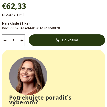
€62,33
Jednotková
€12,47 / 1 ml
cena:
Na sklade
(1 ks)
Kód:
63623A1A944DFCA19145B878
−
+
Do košíka
Potrebujete poradiť s
výberom?