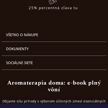
25% percentná zľava tu
VŠETKO O NÁKUPE
DOKUMENTY
SOCIÁLNE SIETE
Aromaterapia doma: e-book plný
vôní
Objavte silu prírody s výberom účinných zmesí esenciálnych
olejov. Inšpirujte sa receptami, ktoré fungujú.