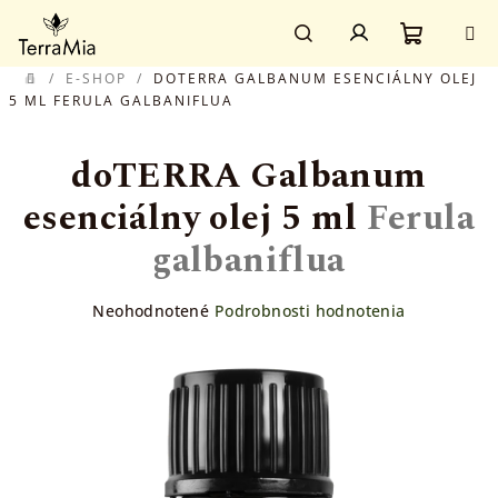
Prejsť
Prihlásenie
na
obsah
Nákupn
Hľadať
/
E-SHOP
/
DOTERRA GALBANUM ESENCIÁLNY OLEJ
DOMOV
5 ML
FERULA GALBANIFLUA
košík
doTERRA Galbanum
esenciálny olej 5 ml
Ferula
galbaniflua
Priemerné
Neohodnotené
Podrobnosti hodnotenia
hodnotenie
produktu
je
0,0
z
5
hviezdičiek.