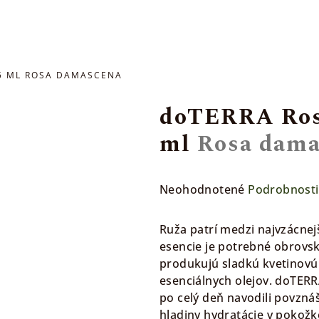
5 ML
ROSA DAMASCENA
doTERRA Rose
ml
Rosa dama
Priemerné
Neohodnotené
Podrobnosti
hodnotenie
produktu
Ruža patrí medzi najvzácnej
je
esencie je potrebné obrovs
0,0
produkujú sladkú kvetinovú
z
esenciálnych olejov. doTERR
5
po celý deň navodili povzn
hviezdičiek.
hladiny hydratácie v pokož