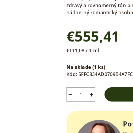
zdravý a rovnomerný tón plet
nádherný romantický osobn
€555,41
Jednotková
€111,08 / 1 ml
cena:
Na sklade
(1 ks)
Kód:
5FFC834AD0709B4A7F
−
+
Po