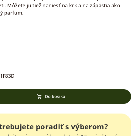
i. Môžete ju tiež naniesť na krk a na zápästia ako
ý parfum.
C1F83D
Do košíka
trebujete poradiť s výberom?