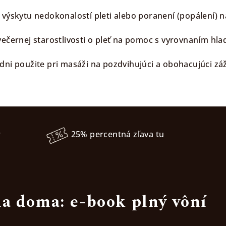
 výskytu nedokonalostí pleti alebo poranení (popálení) 
večernej starostlivosti o pleť na pomoc s vyrovnaním hla
dni použite pri masáži na pozdvihujúci a obohacujúci zá
r
25% percentná zľava tu
a doma: e-book plný vôní