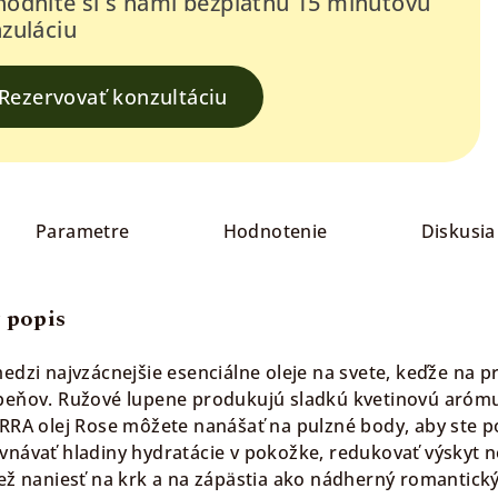
odnite si s nami bezplatnú 15 minútovú
zuláciu
Rezervovať konzultáciu
Parametre
Hodnotenie
Diskusia
 popis
medzi najvzácnejšie esenciálne oleje na svete, keďže na
peňov. Ružové lupene produkujú sladkú kvetinovú arómu
ERRA olej Rose môžete nanášať na pulzné body, aby ste p
vnávať hladiny hydratácie v pokožke, redukovať výskyt 
iež naniesť na krk a na zápästia ako nádherný romantic