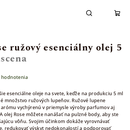
Prihláse
Hľadať
Nák
koší
 ružový esenciálny olej 5
scena
 hodnotenia
šie esenciálne oleje na svete, keďže na produkciu 5 ml
ké množstvo ružových lupeňov. Ružové lupene
 arómu vychýrenú v priemysle výroby parfumov aj
A olej Rose môžete nanášať na pulzné body, aby ste
ášajúcu vôňu. Svojim účinkom dokáže vyrovnávať
ke, redukovať výskyt nedokonalostí a podporovať