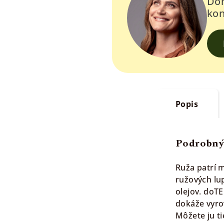
Doh
kon
Popis
Podrobný
Ruža patrí 
ružových lu
olejov. doT
dokáže vyro
Môžete ju t