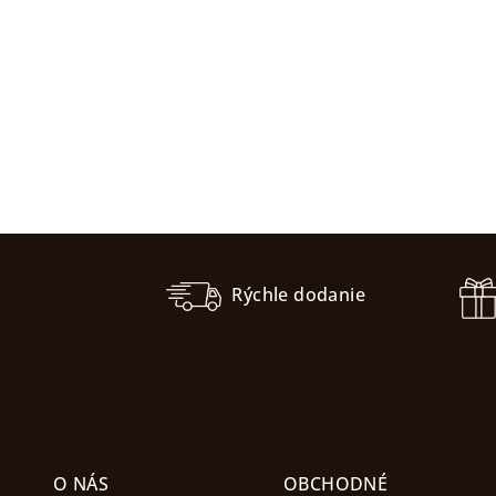
Z
á
Rýchle dodanie
p
ä
t
i
O NÁS
OBCHODNÉ