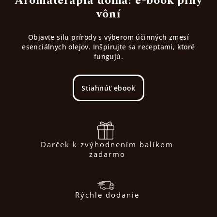
Aromaterapia doma: e-book plný
vôní
Objavte silu prírody s výberom účinných zmesí
esenciálnych olejov. Inšpirujte sa receptami, ktoré
fungujú.
Stiahnúť ebook
Darček k zvýhodnením balíkom
zadarmo
Rýchle dodanie