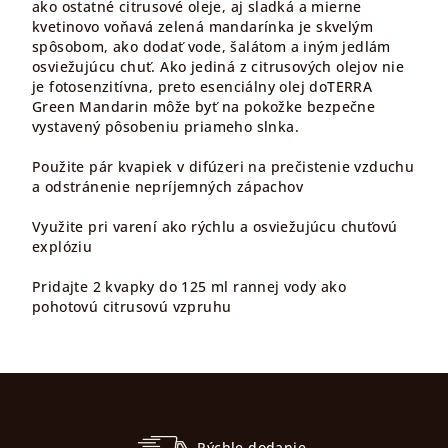
ako ostatné citrusové oleje, aj sladká a mierne
kvetinovo voňavá zelená mandarínka je skvelým
spôsobom, ako dodať vode, šalátom a iným jedlám
osviežujúcu chuť. Ako jediná z citrusových olejov nie
je fotosenzitívna, preto esenciálny olej doTERRA
Green Mandarin môže byť na pokožke bezpečne
vystavený pôsobeniu priameho slnka.
Použite pár kvapiek v difúzeri na prečistenie vzduchu
a odstránenie nepríjemných zápachov
Využite pri varení ako rýchlu a osviežujúcu chuťovú
explóziu
Pridajte 2 kvapky do 125 ml rannej vody ako
pohotovú citrusovú vzpruhu
Z
á
p
Rýchle dodanie