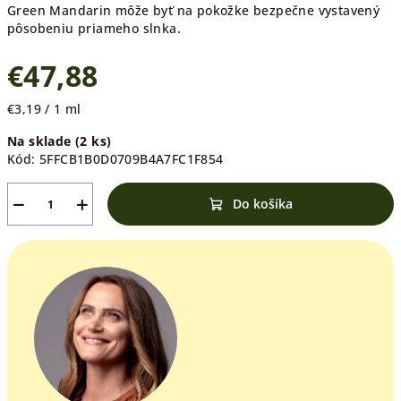
Green Mandarin môže byť na pokožke bezpečne vystavený
pôsobeniu priameho slnka.
€47,88
Jednotková
€3,19 / 1 ml
cena:
Na sklade
(2 ks)
Kód:
5FFCB1B0D0709B4A7FC1F854
−
+
Do košíka