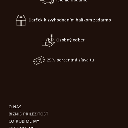
ä
t
Darček k zvýhodnením balíkom zadarmo
i
e
Osobný odber
25% percentná zľava tu
O NÁS
BIZNIS PRÍLEŽITOSŤ
ČO ROBÍME MY