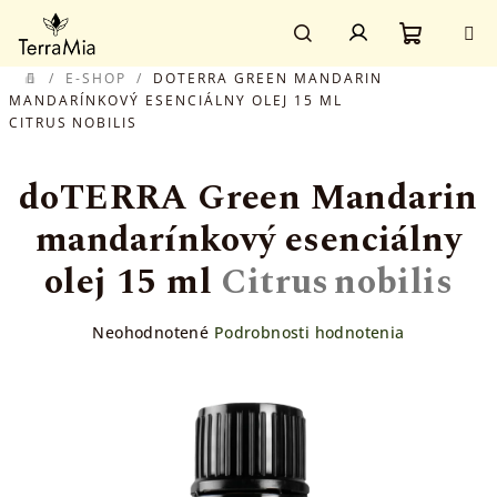
Prejsť
Prihlásenie
na
obsah
Nákupn
Hľadať
/
E-SHOP
/
DOTERRA GREEN MANDARIN
DOMOV
MANDARÍNKOVÝ ESENCIÁLNY OLEJ 15 ML
CITRUS NOBILIS
košík
doTERRA Green Mandarin
mandarínkový esenciálny
olej 15 ml
Citrus nobilis
Priemerné
Neohodnotené
Podrobnosti hodnotenia
hodnotenie
produktu
je
0,0
z
5
hviezdičiek.