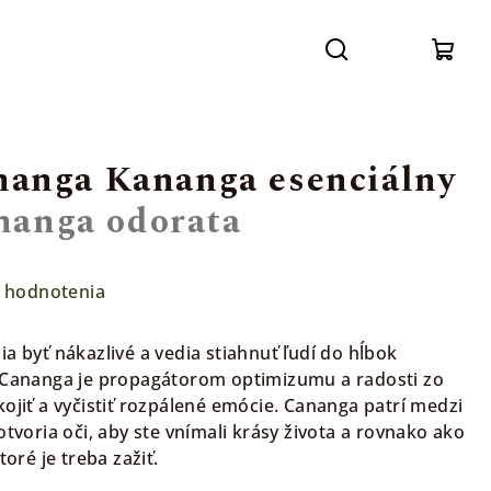
Prihláse
Hľadať
Nák
koší
anga Kananga esenciálny
nanga odorata
 hodnotenia
a byť nákazlivé a vedia stiahnuť ľudí do hĺbok
e Cananga je propagátorom optimizumu a radosti zo
ojiť a vyčistiť rozpálené emócie. Cananga patrí medzi
otvoria oči, aby ste vnímali krásy života a rovnako ako
toré je treba zažiť.