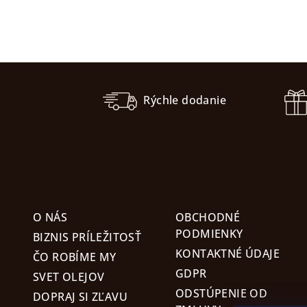
Z
á
Rýchle dodanie
p
ä
t
i
O NÁS
OBCHODNÉ
e
PODMIENKY
BIZNIS PRÍLEŽITOSŤ
KONTAKTNÉ ÚDAJE
ČO ROBÍME MY
GDPR
SVET OLEJOV
ODSTÚPENIE OD
DOPRAJ SI ZĽAVU