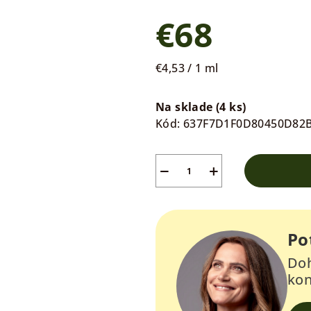
€68
Jednotková
€4,53 / 1 ml
cena:
Na sklade
(4 ks)
Kód:
637F7D1F0D80450D82
−
+
Po
Doh
kon