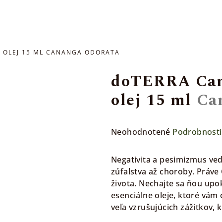
 OLEJ 15 ML
CANANGA ODORATA
doTERRA Can
olej 15 ml
Ca
Priemerné
Neohodnotené
Podrobnosti
hodnotenie
produktu
Negativita a pesimizmus vedi
je
zúfalstva až choroby. Práv
0,0
života. Nechajte sa ňou upok
z
esenciálne oleje, ktoré vám 
5
veľa vzrušujúcich zážitkov, k
hviezdičiek.