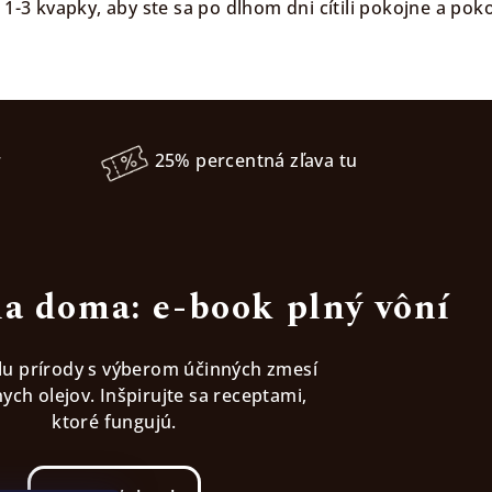
 1-3 kvapky, aby ste sa po dlhom dni cítili pokojne a pok
r
25% percentná zľava tu
a doma: e-book plný vôní
ilu prírody s výberom účinných zmesí
ych olejov. Inšpirujte sa receptami,
ktoré fungujú.