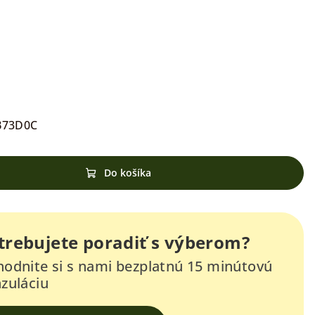
B73D0C
Do košíka
trebujete poradiť s výberom?
odnite si s nami bezplatnú 15 minútovú
zuláciu