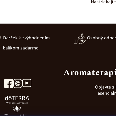
Nastriekajte
Darček k zvýhodnením
Osobný odbe
balíkom zadarmo
Aromaterapi
Objavte s
esenciáln