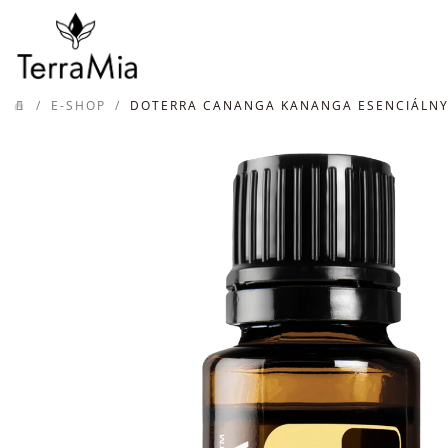
Prejsť
na
obsah
/
E-SHOP
/
DOTERRA CANANGA KANANGA ESENCIÁLNY
DOMOV