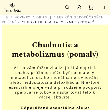
Prejsť
Prihlásenie
na
obsah
Nákupn
Hľadať
/
NOVINKY
/
OBJAVUJ
/
LEXIKÓN ODPORÚČANÝCH
DOMOV
RIEŠENÍ
/
CHUDNUTIE A METABOLIZMUS (POMALÝ)
košík
Chudnutie a
metabolizmus (pomalý)
Ak sa vám ťažko zhadzujú kilá napriek
snahe, príčinou môže byť spomalený
metabolizmus, hormonálna nerovnováha
alebo nedostatočná detoxikácia. Niektoré
esenciálne oleje vedia prirodzene podporiť
spaľovanie tukov a naštartovať telo k
väčšej aktivite.
Odporúčané esenciálne oleje: