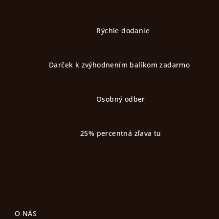
Z
á
p
Rýchle dodanie
ä
t
Darček k zvýhodnením balíkom zadarmo
i
e
Osobný odber
25% percentná zľava tu
O NÁS