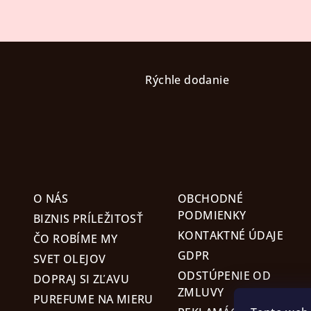
Z
á
Rýchle dodanie
p
ä
t
i
O NÁS
OBCHODNÉ
e
PODMIENKY
BIZNIS PRÍLEŽITOSŤ
KONTAKTNÉ ÚDAJE
ČO ROBÍME MY
GDPR
SVET OLEJOV
ODSTÚPENIE OD
DOPRAJ SI ZĽAVU
ZMLUVY
PUREFUME NA MIERU