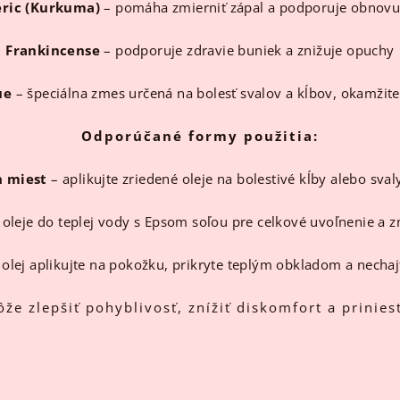
ric (Kurkuma)
– pomáha zmierniť zápal a podporuje obnovu
Frankincense
– podporuje zdravie buniek a znižuje opuchy
ue
– špeciálna zmes určená na bolesť svalov a kĺbov, okamžite
Odporúčané formy použitia:
h miest
– aplikujte zriedené oleje na bolestivé kĺby alebo sv
 oleje do teplej vody s Epsom soľou pre celkové uvoľnenie a 
olej aplikujte na pokožku, prikryte teplým obkladom a nechaj
 zlepšiť pohyblivosť, znížiť diskomfort a prinies