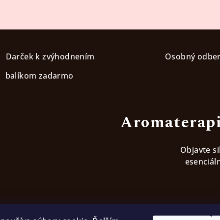
Darček k zvýhodnením
Osobný odbe
balíkom zadarmo
Aromaterapi
Objavte s
esenciáln