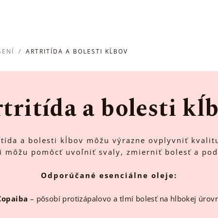
ŠENÍ
/
ARTRITÍDA A BOLESTI KĹBOV
tritída a bolesti kĺ
itída a bolesti kĺbov môžu výrazne ovplyvniť kvalit
 môžu pomôcť uvoľniť svaly, zmierniť bolesť a pod
Odporúčané esenciálne oleje:
Copaiba
– pôsobí protizápalovo a tlmí bolesť na hlbokej úrov