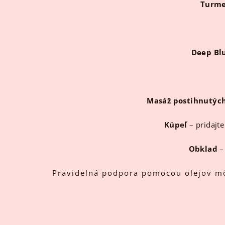
Turme
Deep Bl
Masáž postihnutýc
Kúpeľ
– pridajte
Obklad
– 
Pravidelná podpora pomocou olejov môže