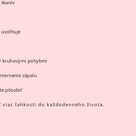
 tkanív
 uvoľňuje
aly kruhovými pohybmi
zmiernenie zápalu
te pôsobiť
ť viac ľahkosti do každodenného života.