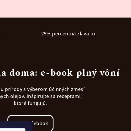
r
25% percentná zľava tu
a doma: e-book plný vôní
ilu prírody s výberom účinných zmesí
ych olejov. Inšpirujte sa receptami,
ktoré fungujú.
Stiahnúť ebook