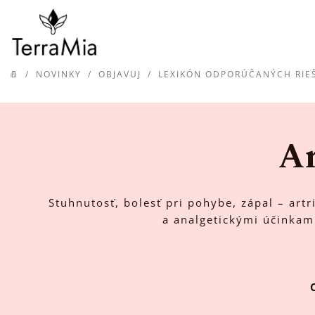
Prejsť
na
obsah
/
NOVINKY
/
OBJAVUJ
/
LEXIKÓN ODPORÚČANÝCH RIE
DOMOV
Ar
Stuhnutosť, bolesť pri pohybe, zápal – artr
a analgetickými účinkami