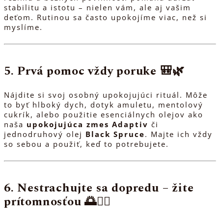
stabilitu a istotu – nielen vám, ale aj vašim
deťom. Rutinou sa často upokojíme viac, než si
myslíme.
5. Prvá pomoc vždy poruke 🎒🌿
Nájdite si svoj osobný upokojujúci rituál. Môže
to byť hlboký dych, dotyk amuletu, mentolový
cukrík, alebo použitie esenciálnych olejov ako
naša
upokojujúca zmes Adaptiv
či
jednodruhový olej
Black Spruce
. Majte ich vždy
so sebou a použiť, keď to potrebujete.
6. Nestrachujte sa dopredu – žite
prítomnosťou 🌅🧘‍♂️