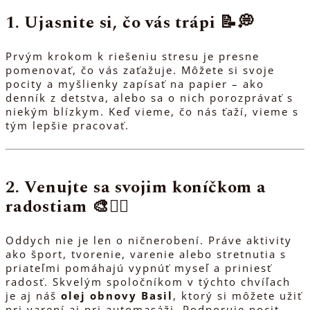
1. Ujasnite si, čo vás trápi 📝💭
Prvým krokom k riešeniu stresu je presne
pomenovať, čo vás zaťažuje. Môžete si svoje
pocity a myšlienky zapísať na papier – ako
denník z detstva, alebo sa o nich porozprávať s
niekým blízkym. Keď vieme, čo nás ťaží, vieme s
tým lepšie pracovať.
2. Venujte sa svojim koníčkom a
radostiam 🎨🏃‍♀️
Oddych nie je len o ničnerobení. Práve aktivity
ako šport, tvorenie, varenie alebo stretnutia s
priateľmi pomáhajú vypnúť myseľ a priniesť
radosť. Skvelým spoločníkom v týchto chvíľach
je aj náš
olej obnovy Basil
, ktorý si môžete užiť
pri varení aj pri automasáži. Podporuje pocit