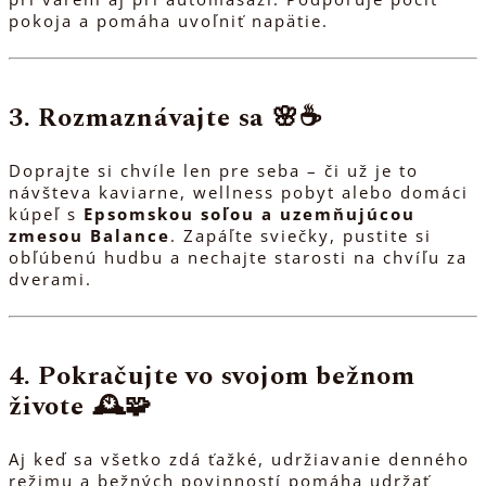
pokoja a pomáha uvoľniť napätie.
3. Rozmaznávajte sa 🌸☕️
Doprajte si chvíle len pre seba – či už je to
návšteva kaviarne, wellness pobyt alebo domáci
kúpeľ s
Epsomskou soľou a uzemňujúcou
zmesou Balance
. Zapáľte sviečky, pustite si
obľúbenú hudbu a nechajte starosti na chvíľu za
dverami.
4. Pokračujte vo svojom bežnom
živote 🕰️🧩
Aj keď sa všetko zdá ťažké, udržiavanie denného
režimu a bežných povinností pomáha udržať