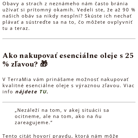
Obavy a strach z neznámeho nám často bránia
užívať si prítomný okamih. Vedeli ste, že až 90 %
našich obáv sa nikdy nesplní? Skúste ich nechať
plávať a sústreďte sa na to, čo môžete ovplyvniť
tu a teraz.
Ako nakupovať esenciálne oleje s 25
% zľavou? 🎁
V TerraMia vám prinášame možnosť nakupovať
kvalitné esenciálne oleje s výraznou zľavou. Viac
info
nájdete
TU
.
„Nezáleží na tom, v akej situácii sa
ocitneme, ale na tom, ako na ňu
zareagujeme.“
Tento citát hovorí pravdu, ktorá nám môže