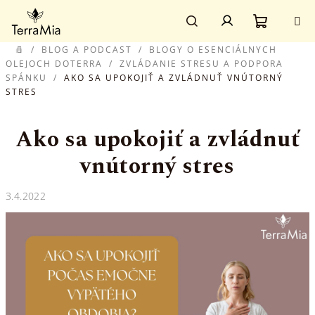
Prejsť
Prihlásenie
na
obsah
Nákupn
Hľadať
/
BLOG A PODCAST
/
BLOGY O ESENCIÁLNYCH
DOMOV
OLEJOCH DOTERRA
/
ZVLÁDANIE STRESU A PODPORA
SPÁNKU
/
AKO SA UPOKOJIŤ A ZVLÁDNUŤ VNÚTORNÝ
košík
STRES
Ako sa upokojiť a zvládnuť
vnútorný stres
3.4.2022