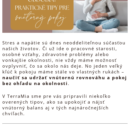
Stres a napätie sú dnes neoddeliteľnou súčasťou
našich životov. Či už ide o pracovné starosti,
osobné vzťahy, zdravotné problémy alebo
vonkajšie okolnosti, nie vždy máme možnosť
ovplyvniť, čo sa okolo nás deje. No jeden veľký
kľúč k pokoju máme stále vo vlastných rukách –
naučiť sa udržať vnútornú rovnováhu a pokoj
bez ohľadu na okolnosti
.
V TerraMia sme pre vás pripravili niekoľko
overených tipov, ako sa upokojiť a nájsť
vnútorný balans aj v tých najnáročnejších
chvíľach.