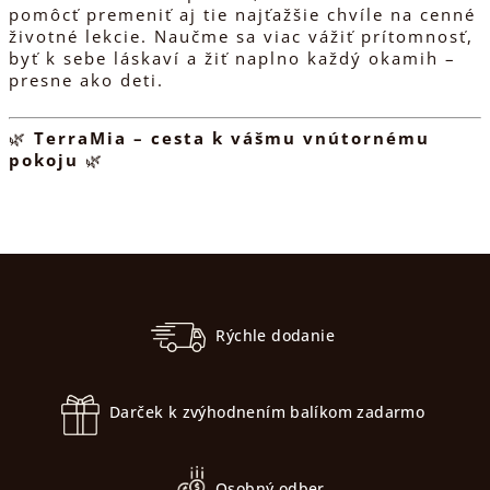
pomôcť premeniť aj tie najťažšie chvíle na cenné
životné lekcie. Naučme sa viac vážiť prítomnosť,
byť k sebe láskaví a žiť naplno každý okamih –
presne ako deti.
🌿
TerraMia – cesta k vášmu vnútornému
pokoju
🌿
Z
á
p
Rýchle dodanie
ä
t
Darček k zvýhodnením balíkom zadarmo
i
e
Osobný odber