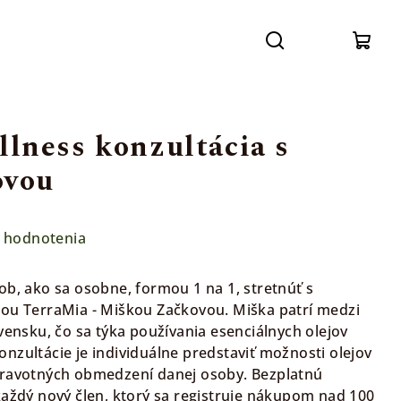
Prihláse
Hľadať
Nák
koší
ness konzultácia s
ovou
 hodnotenia
ob, ako sa osobne, formou 1 na 1, stretnúť s
kou TerraMia - Miškou Začkovou. Miška patrí medzi
vensku, čo sa týka používania esenciálnych olejov
nzultácie je individuálne predstaviť možnosti olejov
dravotných obmedzení danej osoby. Bezplatnú
každý nový člen, ktorý sa registruje nákupom nad 100