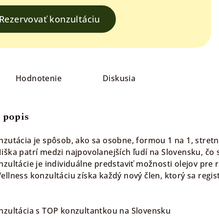
Rezervovať konzultáciu
Hodnotenie
Diskusia
 popis
nzutácia je spôsob, ako sa osobne, formou 1 na 1, stret
iška patrí medzi najpovolanejších ľudí na Slovensku, čo 
nzultácie je individuálne predstaviť možnosti olejov pr
ellness konzultáciu získa každý nový člen, ktorý sa reg
nzultácia s TOP konzultantkou na Slovensku