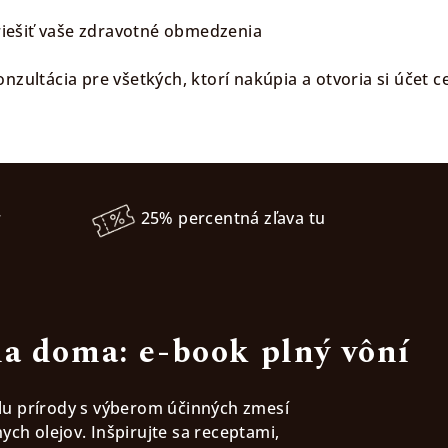
 riešiť vaše zdravotné obmedzenia
nzultácia pre všetkých, ktorí nakúpia a otvoria si účet 
r
25% percentná zľava tu
a doma: e-book plný vôní
ilu prírody s výberom účinných zmesí
ych olejov. Inšpirujte sa receptami,