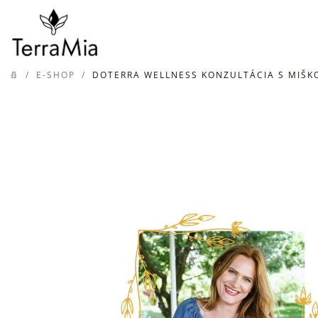
Prejsť
na
obsah
/
E-SHOP
/
DOTERRA WELLNESS KONZULTÁCIA S MIŠ
DOMOV