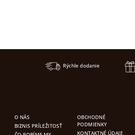
Z
á
Rýchle dodanie
p
ä
t
i
O NÁS
OBCHODNÉ
e
PODMIENKY
BIZNIS PRÍLEŽITOSŤ
KONTAKTNÉ ÚDAJE
ČO ROBÍME MY