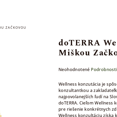
KOU ZAČKOVOU
doTERRA Well
Miškou Začk
Priemerné
Neohodnotené
Podrobnosti
hodnotenie
produktu
Wellness konzutácia je spôs
je
konzultantkou a zakladateľ
0,0
najpovolanejších ľudí na Slo
z
doTERRA. Cieľom Wellness ko
5
pre riešenie konkrétnych z
hviezdičiek.
Wellness konzultáciu získa 