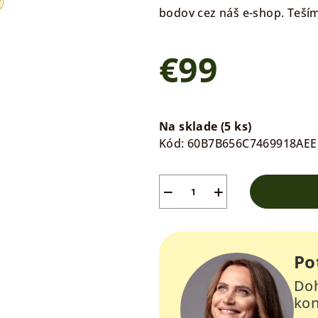
bodov cez náš e-shop. Teším
€99
Jednotková
cena:
Na sklade
(5 ks)
Kód:
60B7B656C7469918AEE
−
+
Po
Doh
kon