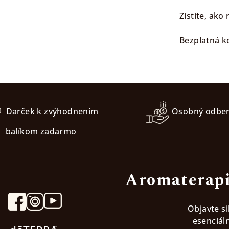
Zistite, ako
Bezplatná ko
Darček k zvýhodnením
Osobný odbe
balíkom zadarmo
Aromaterapi
Objavte s
esenciáln