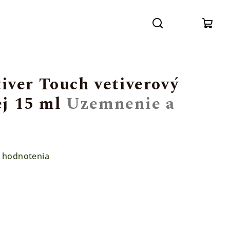
Prihláse
Hľadať
Nák
koší
ver Touch vetiverový
ej 15 ml
Uzemnenie a
 hodnotenia