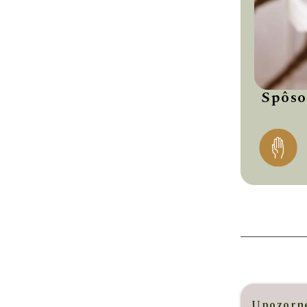
Spôso
Upozorne