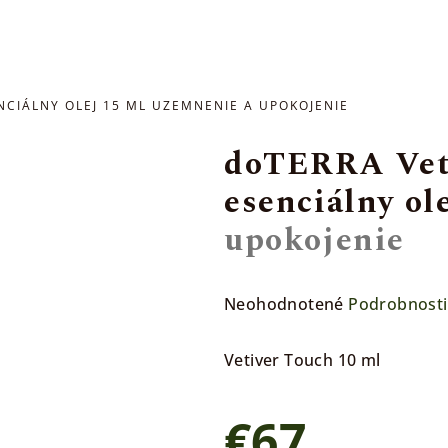
NCIÁLNY OLEJ 15 ML
UZEMNENIE A UPOKOJENIE
doTERRA Veti
esenciálny ol
upokojenie
Priemerné
Neohodnotené
Podrobnosti
hodnotenie
produktu
Vetiver Touch 10 ml
je
0,0
€67
z
5