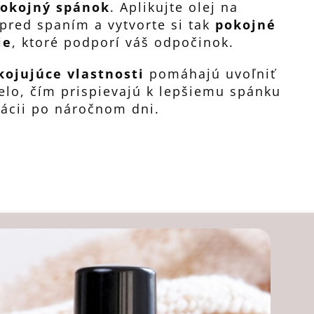
okojný spánok
. Aplikujte olej na
pred spaním a vytvorte si tak
pokojné
ie
, ktoré podporí váš odpočinok.
kojujúce vlastnosti
pomáhajú uvoľniť
elo, čím prispievajú k lepšiemu spánku
rácii po náročnom dni.