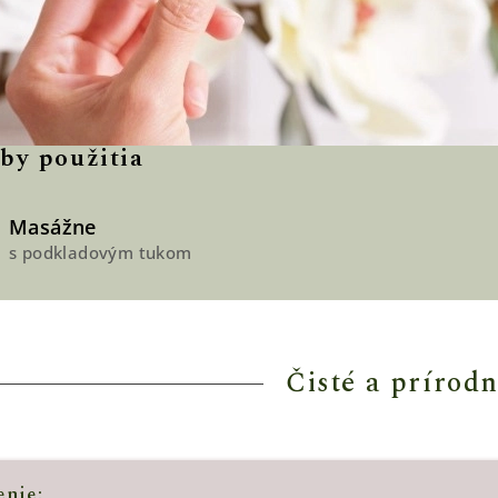
by použitia
Masážne
s podkladovým tukom
Čisté a prírodn
nie: