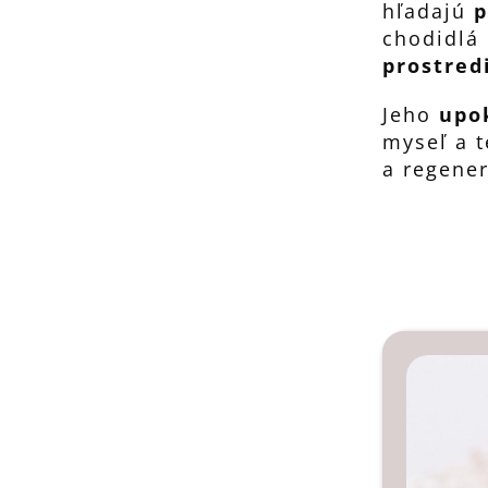
hľadajú
p
chodidlá 
prostred
Jeho
upo
myseľ a t
a regene