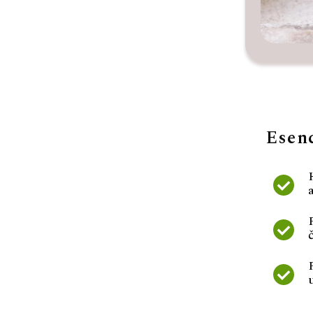
Esenc