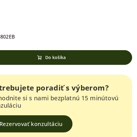
4802EB
Do košíka
trebujete poradiť s výberom?
odnite si s nami bezplatnú 15 minútovú
zuláciu
Rezervovať konzultáciu