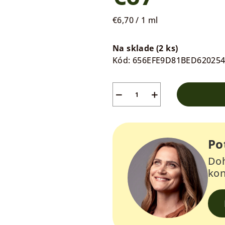
hviezdičiek.
Jednotková
€6,70 / 1 ml
cena:
Na sklade
(2 ks)
Kód:
656EFE9D81BED62025
−
+
Po
Doh
kon