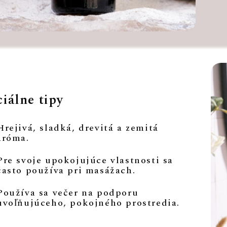
iálne tipy
Hrejivá, sladká, drevitá a zemitá
aróma.
Pre svoje upokojujúce vlastnosti sa
často používa pri masážach.
Používa sa večer na podporu
uvoľňujúceho, pokojného prostredia.