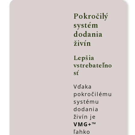
Pokročilý
systém
dodania
živín
Lepšia
vstrebateľno
sť
Vďaka
pokročilému
systému
dodania
živín je
VMG+™
ľahko