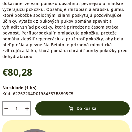
dokázané, že vám pomôžu dosiahnuť pevnejšiu a mladšie
vyzerajúcu pokožku. Obsahuje rhizobian a arabskú gumu,
ktoré pokožke spoločnými silami poskytujú pozdvihujúce
účinky. Výťažok z bukových pukov pomáha spevniť a
vyhladiť vzhľad pokožky, ktorá prirodzene časom stráca
pevnosť. Perfluorodekalín omladzuje pokožku, pretože
pomáha zlepšiť regeneráciu a pružnosť pokožky, aby bola
pleť plnšia a pevnejšia Betaín je prírodná mimetická
zvlhčujúca látka, ktorá pomáha chrániť bunky pokožky pred
dehydratáciou.
€80,28
Jednotková
Na sklade
(1 ks)
cena:
Kód:
62262264D01984E87B8505C5
−
+
Do košíka