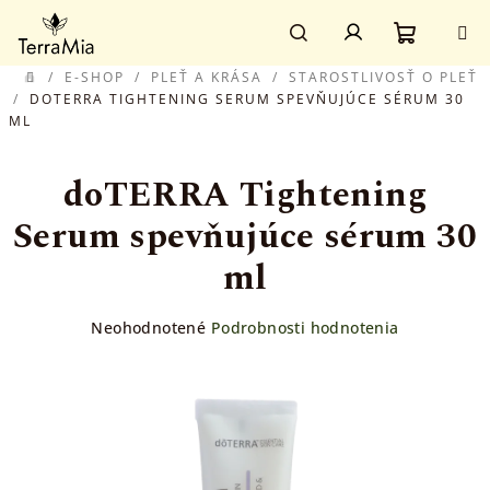
Prejsť
Prihlásenie
na
obsah
Nákupn
Hľadať
/
E-SHOP
/
PLEŤ A KRÁSA
/
STAROSTLIVOSŤ O PLEŤ
DOMOV
/
DOTERRA TIGHTENING SERUM SPEVŇUJÚCE SÉRUM 30
ML
košík
doTERRA Tightening
Serum spevňujúce sérum 30
ml
Priemerné
Neohodnotené
Podrobnosti hodnotenia
hodnotenie
produktu
je
0,0
z
5
hviezdičiek.