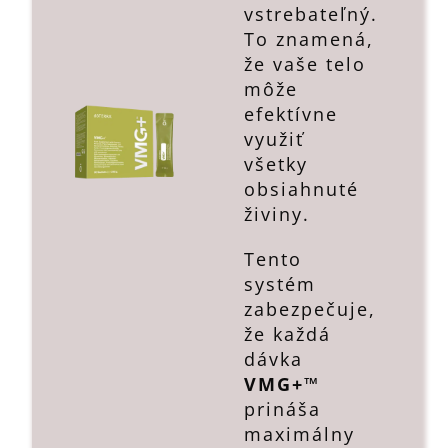
vstrebateľný.
To znamená,
že vaše telo
môže
efektívne
využiť
všetky
obsiahnuté
živiny.
Tento
systém
zabezpečuje,
že každá
dávka
VMG+™
prináša
maximálny