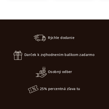
Z
á
p
Rýchle dodanie
ä
t
Darček k zvýhodnením balíkom zadarmo
i
e
Osobný odber
25% percentná zľava tu