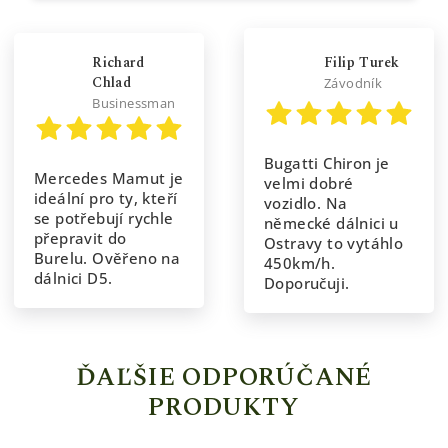
Richard
Filip Turek
Chlad
Závodník
Businessman
Bugatti Chiron je
Mercedes Mamut je
velmi dobré
ideální pro ty, kteří
vozidlo. Na
se potřebují rychle
německé dálnici u
přepravit do
Ostravy to vytáhlo
Burelu. Ověřeno na
450km/h.
dálnici D5.
Doporučuji.
ĎAĽŠIE ODPORÚČANÉ
PRODUKTY