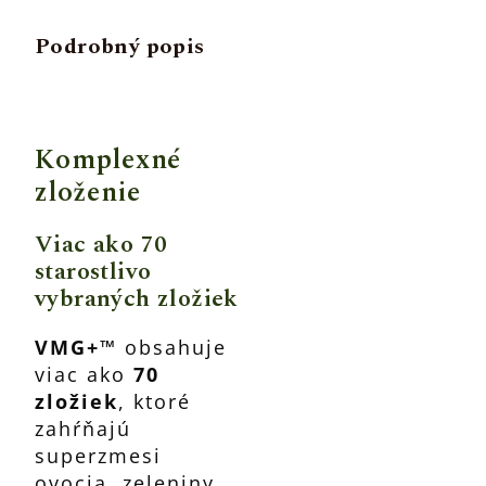
Podrobný popis
Komplexné
zloženie
Viac ako 70
starostlivo
vybraných zložiek
VMG+™
obsahuje
viac ako
70
zložiek
, ktoré
zahŕňajú
superzmesi
ovocia, zeleniny,