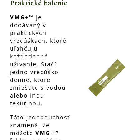
Praktické balenie
VMG+™
je
dodávaný v
praktických
vrecúškach, ktoré
uľahčujú
každodenné
užívanie. Stačí
jedno vrecúško
denne, ktoré
zmiešate s vodou
alebo inou
tekutinou.
Táto jednoduchosť
znamená, že
môžete
VMG+™