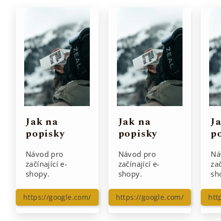
Jak na
Jak na
J
popisky
popisky
p
Návod pro
Návod pro
Ná
začínající e-
začínající e-
zač
shopy.
shopy.
sh
https://google.com/
https://google.com/
htt