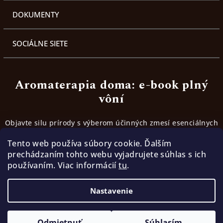
DOKUMENTY
SOCIÁLNE SIETE
Aromaterapia doma: e-book plný
vôní
Objavte silu prírody s výberom účinných zmesí esenciálnych
olejov. Inšpirujte sa receptami, ktoré fungujú.
Tento web používa súbory cookie. Ďalším
prechádzaním tohto webu vyjadrujete súhlas s ich
používaním. Viac informácií
tu
.
Stiahnúť ebook
Nastavenie
Copyright 2026
TerraMia | Cesta k slobode
. Všetky
práva vyhradené.
Odmietnuť
Súhlasím