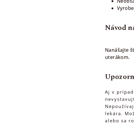
Neobsa
Vyroben
Návod na
Nanášajte š
uterákom.
Upozorn
Aj v prípa
nevystavuj
Nepoužívaj
lekára. Mo
alebo sa ro