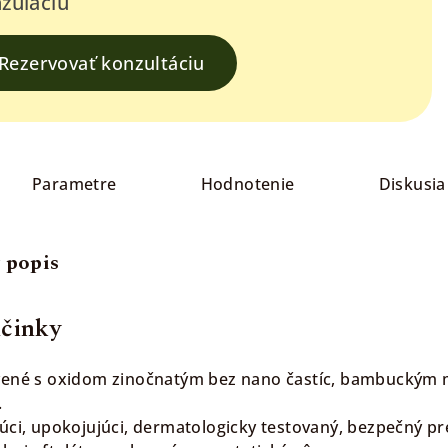
zuláciu
Rezervovať konzultáciu
Parametre
Hodnotenie
Diskusia
 popis
účinky
vené s oxidom zinočnatým bez nano častíc, bambuckým m
.
úci, upokojujúci, dermatologicky testovaný, bezpečný pre