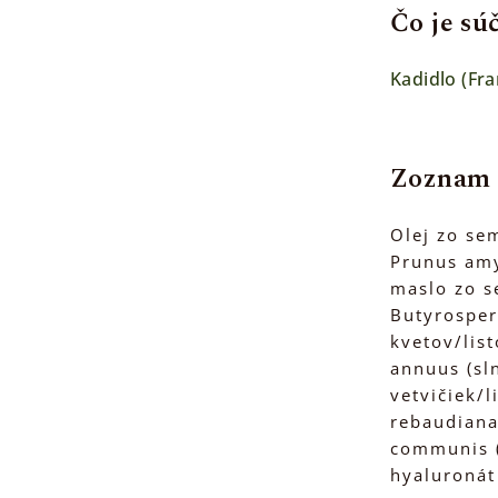
Čo je sú
Kadidlo (Fr
Zoznam 
Olej zo sem
Prunus amy
maslo zo s
Butyrosper
kvetov/lis
annuus (sln
vetvičiek/
rebaudiana,
communis (
hyaluronát 