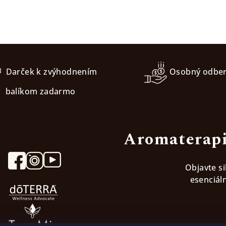
Darček k zvýhodnením
Osobný odbe
balíkom zadarmo
Aromaterapi
Objavte s
esenciáln