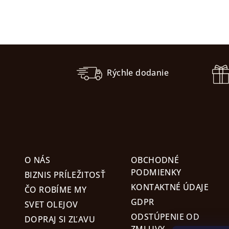
Z
á
Rýchle dodanie
p
ä
t
i
O NÁS
OBCHODNÉ
e
PODMIENKY
BIZNIS PRÍLEŽITOSŤ
KONTAKTNÉ ÚDAJE
ČO ROBÍME MY
GDPR
SVET OLEJOV
ODSTÚPENIE OD
DOPRAJ SI ZĽAVU