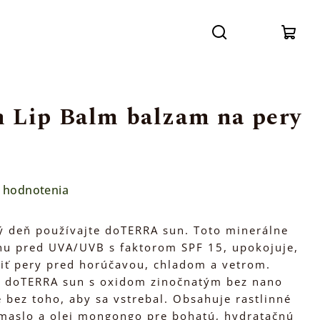
Prihláse
Hľadať
Nák
koší
Lip Balm balzam na pery
 hodnotenia
dý deň používajte doTERRA sun. Toto minerálne
nu pred UVA/UVB s faktorom SPF 15, upokojuje,
iť pery pred horúčavou, chladom a vetrom.
y doTERRA sun s oxidom zinočnatým bez nano
 bez toho, aby sa vstrebal. Obsahuje rastlinné
 maslo a olej mongongo pre bohatú, hydratačnú