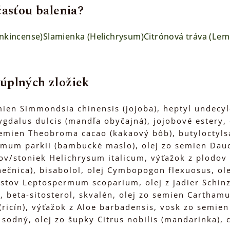
časťou balenia?
ankincense)
Slamienka (Helichrysum)
Citrónová tráva (Le
úplných zložiek
ien Simmondsia chinensis (jojoba), heptyl undecylen
gdalus dulcis (mandľa obyčajná), jojobové estery, o
emien Theobroma cacao (kakaový bôb), butyloctylsal
mum parkii (bambucké maslo), olej zo semien Daucus 
tov/stoniek Helichrysum italicum, výťažok z plodov 
ečnica), bisabolol, olej Cymbopogon flexuosus, olej
listov Leptospermum scoparium, olej z jadier Schinz
 beta-sitosterol, skvalén, olej zo semien Carthamus
ricín), výťažok z Aloe barbadensis, vosk zo semien
sodný, olej zo šupky Citrus nobilis (mandarínka), c