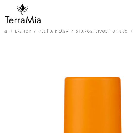
Prejsť
na
obsah
/
E-SHOP
/
PLEŤ A KRÁSA
/
STAROSTLIVOSŤ O TELO
/
DOMOV