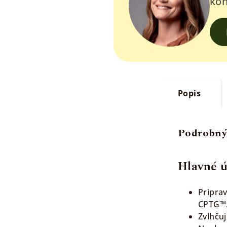
kon
Popis
Podrobný
Hlavné 
Pripra
CPTG™
Zvlhčuj