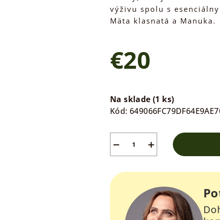
výživu spolu s esenciálny
Mäta klasnatá a Manuka.
€20
Jednotková
cena:
Na sklade
(1 ks)
Kód:
649066FC79DF64E9AE7
−
+
Po
Doh