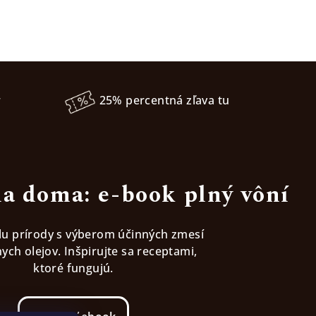
r
25% percentná zľava tu
a doma: e-book plný vôní
ilu prírody s výberom účinných zmesí
ych olejov. Inšpirujte sa receptami,
ktoré fungujú.