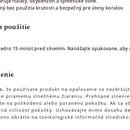
huje ftaláty, oxybenzón a syntetické vône.
ý bez použitia krutosti a bezpečný pre útesy koralov.
 použitie
tedro 15 minút pred slnením. Nanášajte opakovane, aby s
enie
de, že používate produkt na opaľovanie sa nezdržujt
te priamemu slnečnému žiareniu. Prehnané slnenie 
te na poškodenú alebo poranenú pokožku. Ak sa obj
žná citlivosť pokožky. Uchovávajte mimo dosahu de
vno obráťte na toxikologické informačné stredisko.