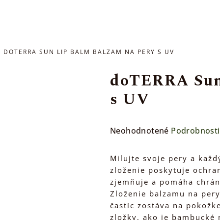
DOTERRA SUN LIP BALM BALZAM NA PERY S UV
doTERRA Sun 
s UV
Priemerné
Neohodnotené
Podrobnosti
hodnotenie
produktu
Milujte svoje pery a kaž
je
zloženie poskytuje ochra
0,0
zjemňuje a pomáha chrán
z
Zloženie balzamu na per
5
častíc zostáva na pokožke
hviezdičiek.
zložky, ako je bambucké