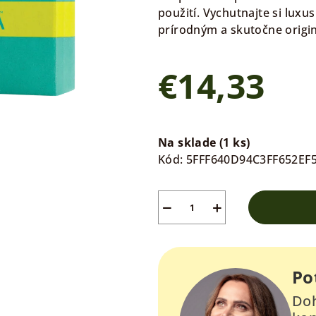
použití. Vychutnajte si luxu
prírodným a skutočne orig
€14,33
Jednotková
cena:
Na sklade
(1 ks)
Kód:
5FFF640D94C3FF652EF
−
+
Po
Doh