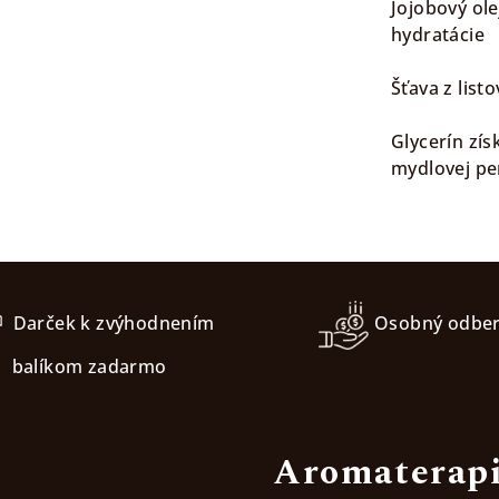
Jojobový ol
hydratácie
Šťava z list
Glycerín zí
mydlovej pe
Darček k zvýhodnením
Osobný odbe
balíkom zadarmo
Aromaterapi