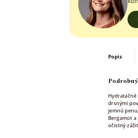
kon
Popis
Podrobný
Hydratačné 
drsnými pov
jemnú penu,
Bergamot a G
očistný záž