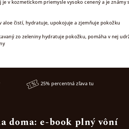
ej je v kozmetickom priemysle vysoko cenený a je známy
ov aloe čistí, hydratuje, upokojuje a zjemňuje pokožku
skavaný zo zeleniny hydratuje pokožku, pomáha v nej udrž
ny
r
25% percentná zľava tu
a doma: e-book plný vôní