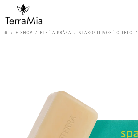
Prejsť
na
obsah
/
E-SHOP
/
PLEŤ A KRÁSA
/
STAROSTLIVOSŤ O TELO
/
DOMOV