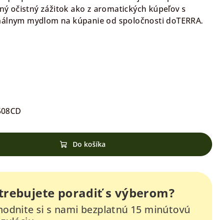
sný očistný zážitok ako z aromatických kúpeľov s
inálnym mydlom na kúpanie od spoločnosti doTERRA.
508CD
Do košíka
trebujete poradiť s výberom?
odnite si s nami bezplatnú 15 minútovú