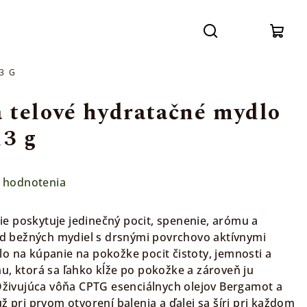
Prihláse
Hľadať
Nák
3 G
koší
telové hydratačné mydlo
13 g
 hodnotenia
e poskytuje jedinečný pocit, spenenie, arómu a
 od bežných mydiel s drsnými povrchovo aktívnymi
o na kúpanie na pokožke pocit čistoty, jemnosti a
u, ktorá sa ľahko kĺže po pokožke a zároveň ju
 Oživujúca vôňa CPTG esenciálnych olejov Bergamot a
ž pri prvom otvorení balenia a ďalej sa šíri pri každom