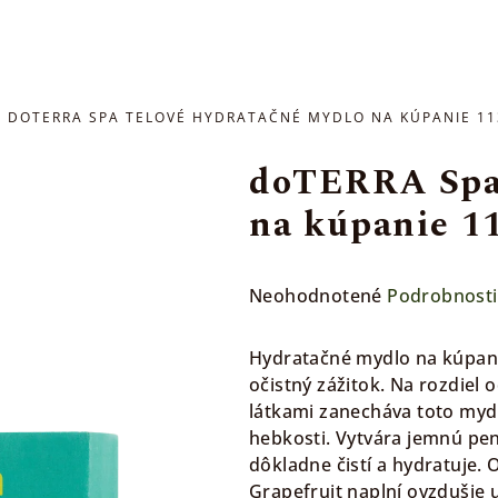
DOTERRA SPA TELOVÉ HYDRATAČNÉ MYDLO NA KÚPANIE 11
doTERRA Spa 
na kúpanie 1
Priemerné
Neohodnotené
Podrobnosti
hodnotenie
produktu
Hydratačné mydlo na kúpani
je
očistný zážitok. Na rozdiel
0,0
látkami zanecháva toto mydl
z
hebkosti. Vytvára jemnú pen
5
dôkladne čistí a hydratuje.
hviezdičiek.
Grapefruit naplní ovzdušie u