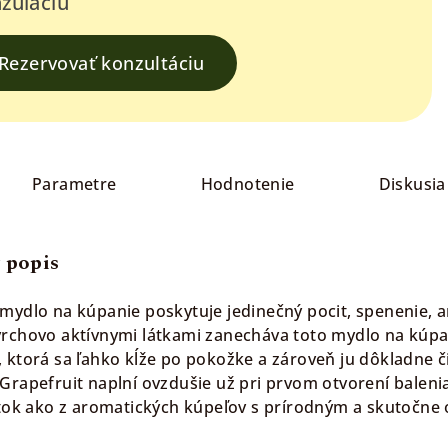
zuláciu
Rezervovať konzultáciu
Parametre
Hodnotenie
Diskusia
 popis
mydlo na kúpanie poskytuje jedinečný pocit, spenenie, a
rchovo aktívnymi látkami zanecháva toto mydlo na kúpani
 ktorá sa ľahko kĺže po pokožke a zároveň ju dôkladne či
rapefruit naplní ovzdušie už pri prvom otvorení balenia 
itok ako z aromatických kúpeľov s prírodným a skutočn