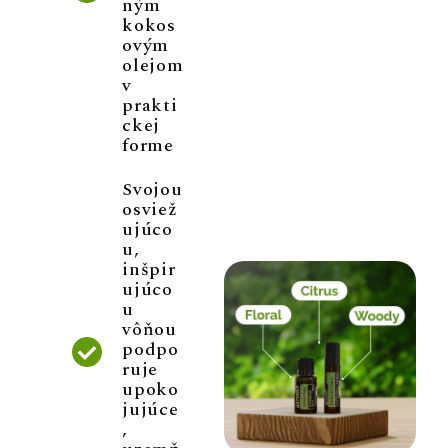
ným
kokos
ovým
olejom
v
prakti
ckej
forme
Svojou
osviež
ujúco
u,
inšpir
ujúco
u
vôňou
podpo
ruje
upoko
jujúce
,