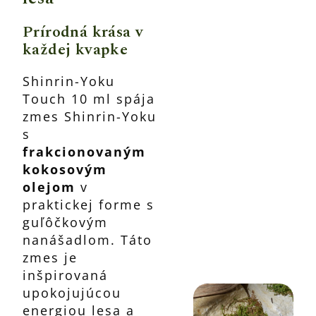
Prírodná krása v
každej kvapke
Shinrin-Yoku
Touch 10 ml spája
zmes Shinrin-Yoku
s
frakcionovaným
kokosovým
olejom
v
praktickej forme s
guľôčkovým
nanášadlom. Táto
zmes je
inšpirovaná
upokojujúcou
energiou lesa a