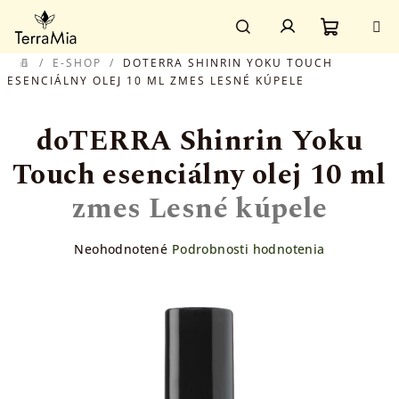
Prejsť
Prihlásenie
na
obsah
Nákupn
Hľadať
/
E-SHOP
/
DOTERRA SHINRIN YOKU TOUCH
DOMOV
ESENCIÁLNY OLEJ 10 ML
ZMES LESNÉ KÚPELE
košík
doTERRA Shinrin Yoku
Touch esenciálny olej 10 ml
zmes Lesné kúpele
Priemerné
Neohodnotené
Podrobnosti hodnotenia
hodnotenie
produktu
je
0,0
z
5
hviezdičiek.