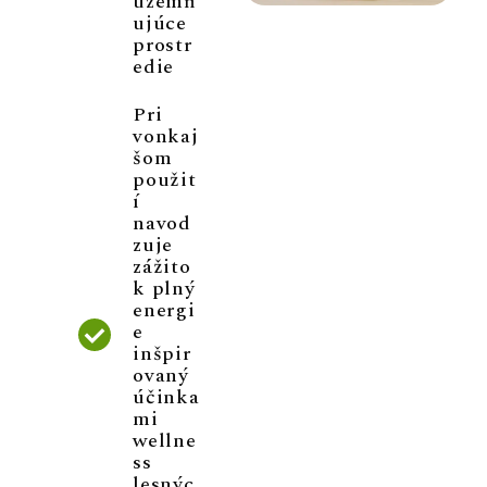
uzemň
ujúce
prostr
edie
Pri
vonkaj
šom
použit
í
navod
zuje
zážito
k plný
energi
e
inšpir
ovaný
účinka
mi
wellne
ss
lesnýc