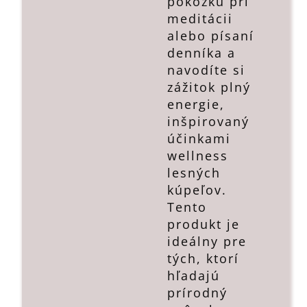
pokožku pri
meditácii
alebo písaní
denníka a
navodíte si
zážitok plný
energie,
inšpirovaný
účinkami
wellness
lesných
kúpeľov.
Tento
produkt je
ideálny pre
tých, ktorí
hľadajú
prírodný