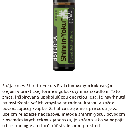
Spája zmes Shinrin-Yoku s Frakcionovaným kokosovým
olejom v praktickej forme s guľôčkovým nanášadlom. Táto
zmes, inšpirovaná upokojujúcou energiou lesa, je navrhnutá
na osvieženie vašich zmyslov prírodnou krásou v každej
povznášajúcej kvapke. Zatiaľ čo spojenie s prírodou je za
účelom relaxácie nadčasové, metóda shinrin-yoku, pôvodom
z osemdesiatych rokov z Japonska, je spôsob, ako sa odpojiť
od technológie a odpočinúť si v lesnom prostredí.