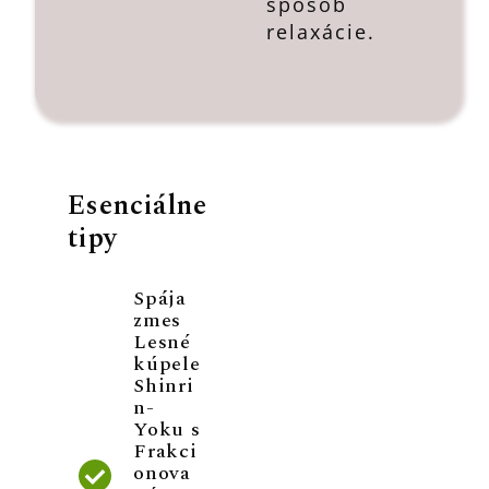
spôsob
relaxácie.
Esenciálne
tipy
Spája
zmes
Lesné
kúpele
Shinri
n-
Yoku s
Frakci
onova