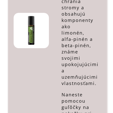
chránia
stromy a
obsahujú
komponenty
ako
limonén,
alfa-pinén a
beta-pinén,
známe
svojimi
upokojujúcimi
a
uzemňujúcimi
vlastnosťami.
Naneste
pomocou
guľôčky na