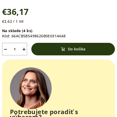
€36,17
Jednotková
€3,62 / 1 ml
cena:
Na sklade
(4 ks)
Kód:
66ACB5B5498626B0E69144A8
−
+
Do košíka
Potrebujete poradiť s
výberom?