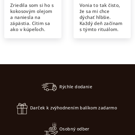
Zriedila som si ho s
Vonia to tak čisto,
kokosovým olejom
že sa mi chce
a naniesla na
dýchať hlbšie.
zápästia. Cítim sa
Každý deň začínam
ako v kúpeľoch.
s týmto rituálom.
Z
á
p
Rýchle dodanie
ä
t
Darček k zvýhodnením balíkom zadarmo
i
e
Osobný odber