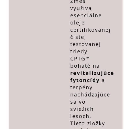
Zmes
využíva
esenciálne
oleje
certifikovanej
čistej
testovanej
triedy
CPTG™
bohaté na
revitalizujúce
fytoncídy
a
terpény
nachádzajúce
sa vo
sviežich
lesoch.
Tieto zložky