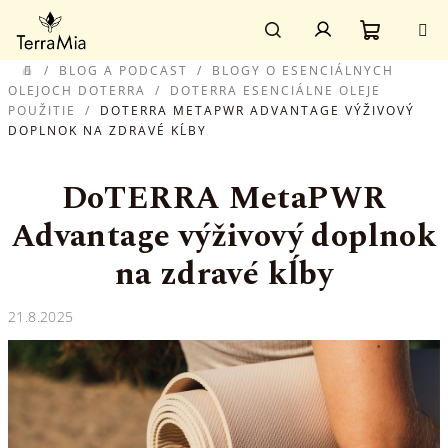
Prejsť
Prihlásenie
na
obsah
Nákupn
Hľadať
/
BLOG A PODCAST
/
BLOGY O ESENCIÁLNYCH
DOMOV
OLEJOCH DOTERRA
/
DOTERRA ESENCIÁLNE OLEJE
POUŽITIE
/
DOTERRA METAPWR ADVANTAGE VÝŽIVOVÝ
košík
DOPLNOK NA ZDRAVÉ KĹBY
DoTERRA MetaPWR
Advantage výživový doplnok
na zdravé kĺby
21.8.2025