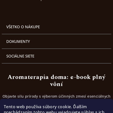
VŠETKO O NÁKUPE
DOKUMENTY
SOCIÁLNE SIETE
Aromaterapia doma: e-book plný
vôní
Objavte silu prírody s výberom účinných zmesí esenciálnych
olejov. Inšpirujte sa receptami, ktoré fungujú.
Tento web používa súbory cookie. Ďalším
prechádzaním tohto webu vyjadrujete súhlas s ich