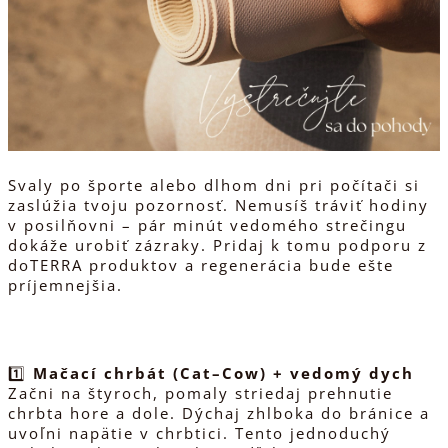
Svaly po športe alebo dlhom dni pri počítači si
zaslúžia tvoju pozornosť. Nemusíš tráviť hodiny
v posilňovni – pár minút vedomého strečingu
dokáže urobiť zázraky. Pridaj k tomu podporu z
doTERRA produktov a regenerácia bude ešte
príjemnejšia.
1️⃣
Mačací chrbát (Cat–Cow) + vedomý dych
Začni na štyroch, pomaly striedaj prehnutie
chrbta hore a dole. Dýchaj zhlboka do bránice a
uvoľni napätie v chrbtici. Tento jednoduchý