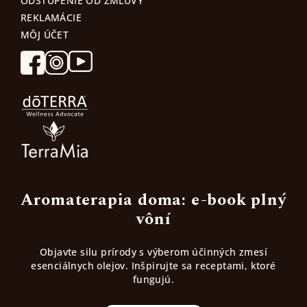
ODSTÚPENIE OD ZMLUVY
REKLAMÁCIE
MÔJ ÚČET
Aromaterapia doma: e-book plný
vôní
Objavte silu prírody s výberom účinných zmesí
esenciálnych olejov. Inšpirujte sa receptami, ktoré
fungujú.