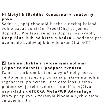
4️⃣
Motýlik (Baddha Konasana) + vnútorný
pokoj
Sadni si, spoj chodidlá k sebe a nechaj kolená
voľne padať do strán. Predkláňaj sa jemne
dopredu. Pre lepší relax si dopraj 1–2 kvapky
Deep Blue Rub na kríže a bedrá
– podpora pre
uvoľnenie svalov aj kĺbov je okamžitá. 🌿💆‍♀️
5️⃣
Ľah na chrbte s vyloženými nohami
(Viparita Karani) + podpora zvnútra
Ľahni si chrbtom k stene a vylož nohy hore.
Tento jemný strečing pomáha prekrveniu nôh a
regenerácii po cvičení. Pre ešte lepší účinok
podpor svoje telo zvnútra – doplň si výživu
napríklad s
dōTERRA MetaPWR Advantage
,
ktorý prispieva k zdravým kĺbom a rýchlejšiemu
zotaveniu. 💊✨