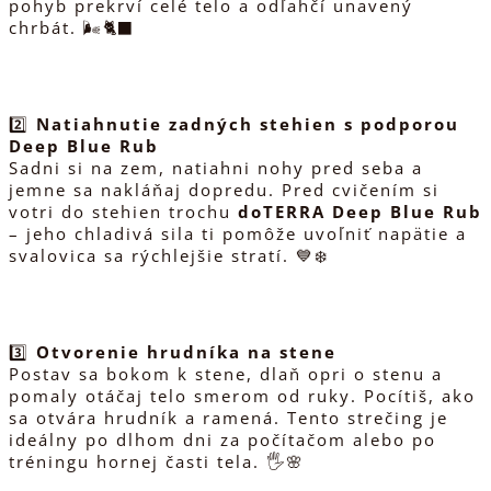
pohyb prekrví celé telo a odľahčí unavený
chrbát. 🌬️🐈‍⬛
2️⃣
Natiahnutie zadných stehien s podporou
Deep Blue Rub
Sadni si na zem, natiahni nohy pred seba a
jemne sa nakláňaj dopredu. Pred cvičením si
votri do stehien trochu
doTERRA Deep Blue Rub
– jeho chladivá sila ti pomôže uvoľniť napätie a
svalovica sa rýchlejšie stratí. 💙❄️
3️⃣
Otvorenie hrudníka na stene
Postav sa bokom k stene, dlaň opri o stenu a
pomaly otáčaj telo smerom od ruky. Pocítiš, ako
sa otvára hrudník a ramená. Tento strečing je
ideálny po dlhom dni za počítačom alebo po
tréningu hornej časti tela. 🖐️🌸