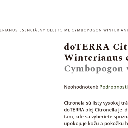
RIANUS ESENCIÁLNY OLEJ 15 ML
CYMBOPOGON WINTERIAN
doTERRA Cit
Winterianus e
Cymbopogon 
Priemerné
Neohodnotené
Podrobnosti
hodnotenie
produktu
Citronela sú listy vysokej t
je
doTERRA olej Citronella je 
0,0
tam, kde sa vyberiete spozn
z
upokojuje kožu a pokožku h
5