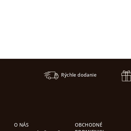
Z
á
Rýchle dodanie
p
ä
t
i
O NÁS
OBCHODNÉ
e