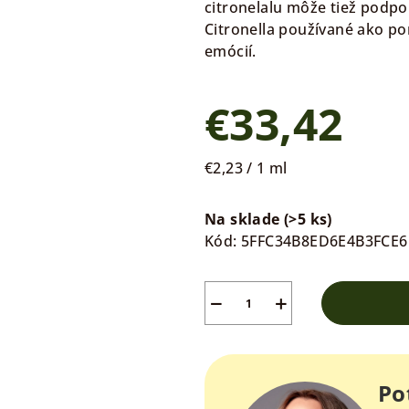
citronelalu môže tiež podpo
hviezdičiek.
Citronella používané ako po
emócií.
€33,42
Jednotková
€2,23 / 1 ml
cena:
Na sklade
(>5 ks)
Kód:
5FFC34B8ED6E4B3FCE6
−
+
Po