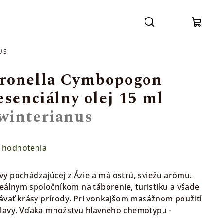
Prihláse
Hľadať
Nák
US
koší
ronella Cymbopogon
senciálny olej 15 ml
winterianus
 hodnotenia
rávy pochádzajúcej z Ázie a má ostrú, sviežu arómu.
ideálnym spoločníkom na táborenie, turistiku a všade
ávať krásy prírody. Pri vonkajšom masážnom použití
lavy. Vďaka množstvu hlavného chemotypu -