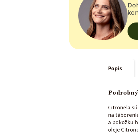
Doh
kon
Popis
Podrobný
Citronela sú
na táboreni
a pokožku h
oleje Citron