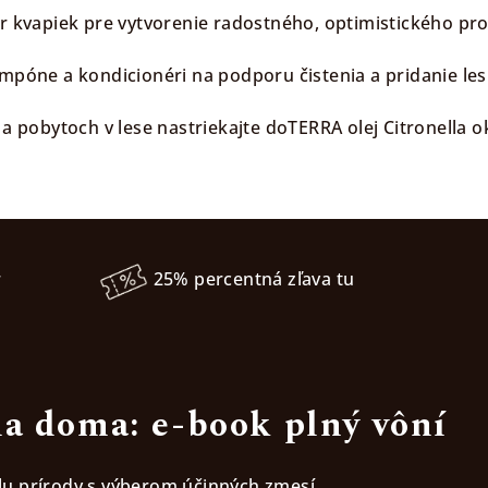
ár kvapiek pre vytvorenie radostného, optimistického pro
ampóne a kondicionéri na podporu čistenia a pridanie les
í a pobytoch v lese nastriekajte doTERRA olej Citronella
r
25% percentná zľava tu
a doma: e-book plný vôní
ilu prírody s výberom účinných zmesí