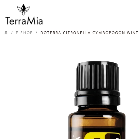
Prejsť
na
obsah
/
E-SHOP
/
DOTERRA CITRONELLA CYMBOPOGON WINTE
DOMOV