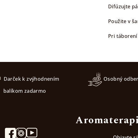
Difúzujte p
Použite v š
Pri táboren
Darček k zvýhodnením
Osobný odbe
balíkom zadarmo
Aromaterapi
Objavte s