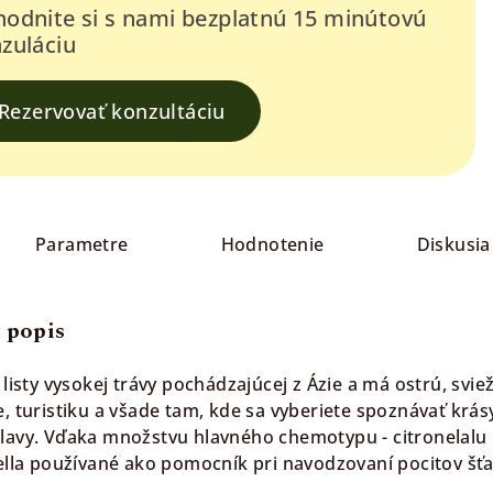
odnite si s nami bezplatnú 15 minútovú
zuláciu
Rezervovať konzultáciu
Parametre
Hodnotenie
Diskusia
 popis
 listy vysokej trávy pochádzajúcej z Ázie a má ostrú, sv
e, turistiku a všade tam, kde sa vyberiete spoznávať kr
lavy. Vďaka množstvu hlavného chemotypu - citronelalu 
ella používané ako pomocník pri navodzovaní pocitov šťas