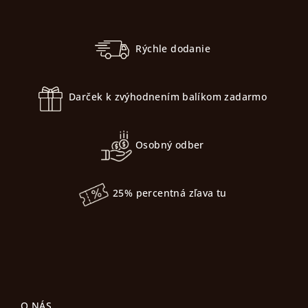
Z
l
á
á
p
d
Rýchle dodanie
a
ä
c
t
i
Darček k zvýhodnením balíkom zadarmo
i
e
e
p
r
Osobný odber
v
k
y
25% percentná zľava tu
v
ý
p
i
s
u
O NÁS