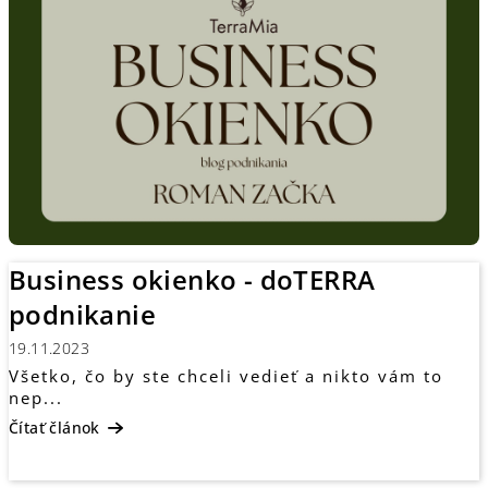
p
i
s
č
l
á
n
k
o
v
Business okienko - doTERRA
podnikanie
19.11.2023
Všetko, čo by ste chceli vedieť a nikto vám to
nep...
Čítať článok