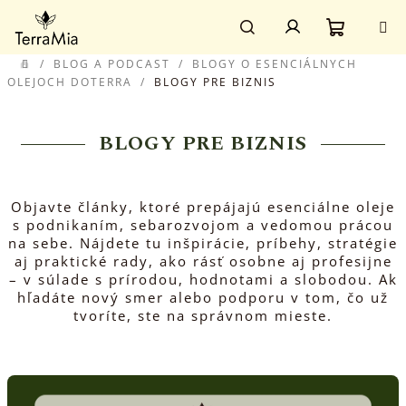
Prejsť
Prihlásenie
na
obsah
Nákupn
Hľadať
/
BLOG A PODCAST
/
BLOGY O ESENCIÁLNYCH
DOMOV
OLEJOCH DOTERRA
/
BLOGY PRE BIZNIS
košík
BLOGY PRE BIZNIS
Objavte články, ktoré prepájajú esenciálne oleje
s podnikaním, sebarozvojom a vedomou prácou
na sebe. Nájdete tu inšpirácie, príbehy, stratégie
aj praktické rady, ako rásť osobne aj profesijne
– v súlade s prírodou, hodnotami a slobodou. Ak
hľadáte nový smer alebo podporu v tom, čo už
tvoríte, ste na správnom mieste.
V
ý