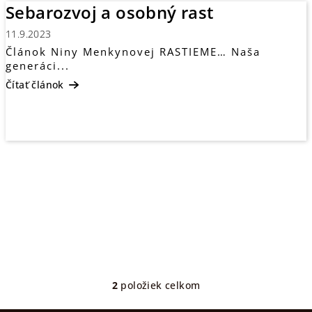
Sebarozvoj a osobný rast
11.9.2023
Článok Niny Menkynovej RASTIEME… Naša
generáci...
Čítať článok
2
položiek celkom
O
v