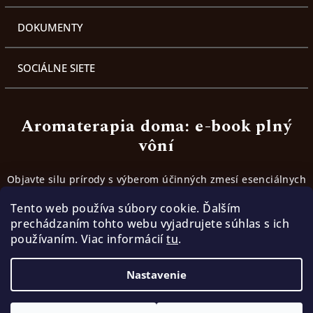
DOKUMENTY
SOCIÁLNE SIETE
Aromaterapia doma: e-book plný
vôní
Objavte silu prírody s výberom účinných zmesí esenciálnych
olejov. Inšpirujte sa receptami, ktoré fungujú.
Tento web používa súbory cookie. Ďalším
prechádzaním tohto webu vyjadrujete súhlas s ich
používaním. Viac informácií
tu
.
Stiahnúť ebook
Nastavenie
Copyright 2026
TerraMia | Cesta k slobode
. Všetky
práva vyhradené.