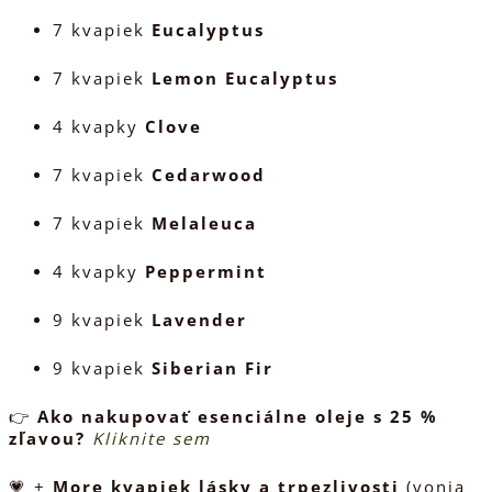
7 kvapiek
Eucalyptus
7 kvapiek
Lemon Eucalyptus
4 kvapky
Clove
7 kvapiek
Cedarwood
7 kvapiek
Melaleuca
4 kvapky
Peppermint
9 kvapiek
Lavender
9 kvapiek
Siberian Fir
👉
Ako nakupovať esenciálne oleje s 25 %
zľavou?
Kliknite sem
💗 +
More kvapiek lásky a trpezlivosti
(vonia