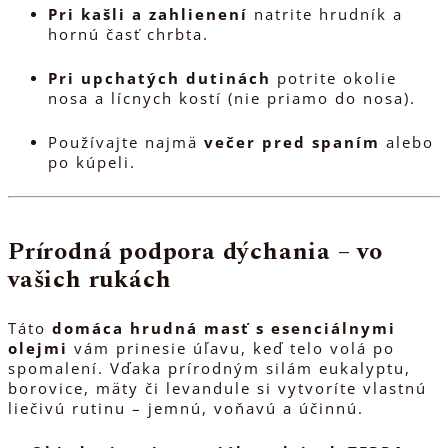
Pri kašli a zahlienení
natrite hrudník a
hornú časť chrbta.
Pri upchatých dutinách
potrite okolie
nosa a lícnych kostí (nie priamo do nosa).
Používajte najmä
večer pred spaním
alebo
po kúpeli.
Prírodná podpora dýchania – vo
vašich rukách
Táto
domáca hrudná masť s esenciálnymi
olejmi
vám prinesie úľavu, keď telo volá po
spomalení. Vďaka prírodným silám eukalyptu,
borovice, mäty či levandule si vytvoríte vlastnú
liečivú rutinu – jemnú, voňavú a účinnú.