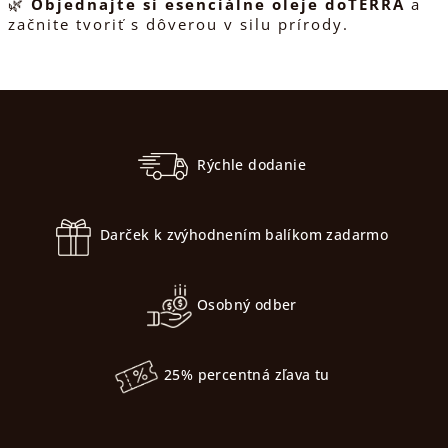
🌿
Objednajte si esenciálne oleje doTERRA
a
začnite tvoriť s dôverou v silu prírody.
Z
á
p
Rýchle dodanie
ä
t
Darček k zvýhodnením balíkom zadarmo
i
e
Osobný odber
25% percentná zľava tu