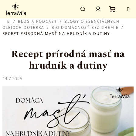
Prejsť
Prihlásenie
na
obsah
Nákupn
Hľadať
/
BLOG A PODCAST
/
BLOGY O ESENCIÁLNYCH
DOMOV
OLEJOCH DOTERRA
/
BIO DOMÁCNOSŤ BEZ CHÉMIE
/
RECEPT PRÍRODNÁ MASŤ NA HRUDNÍK A DUTINY
košík
Recept prírodná masť na
hrudník a dutiny
14.7.2025