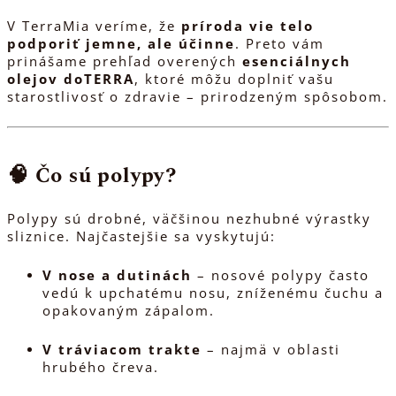
V TerraMia veríme, že
príroda vie telo
podporiť jemne, ale účinne
. Preto vám
prinášame prehľad overených
esenciálnych
olejov doTERRA
, ktoré môžu doplniť vašu
starostlivosť o zdravie – prirodzeným spôsobom.
🧠
Čo sú polypy?
Polypy sú drobné, väčšinou nezhubné výrastky
sliznice. Najčastejšie sa vyskytujú:
V nose a dutinách
– nosové polypy často
vedú k upchatému nosu, zníženému čuchu a
opakovaným zápalom.
V tráviacom trakte
– najmä v oblasti
hrubého čreva.