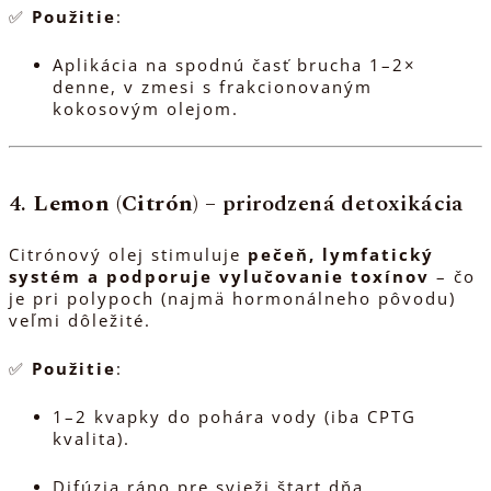
✅
Použitie
:
Aplikácia na spodnú časť brucha 1–2×
denne, v zmesi s frakcionovaným
kokosovým olejom.
4.
Lemon (Citrón)
– prirodzená detoxikácia
Citrónový olej stimuluje
pečeň, lymfatický
systém a podporuje vylučovanie toxínov
– čo
je pri polypoch (najmä hormonálneho pôvodu)
veľmi dôležité.
✅
Použitie
:
1–2 kvapky do pohára vody (iba CPTG
kvalita).
Difúzia ráno pre svieži štart dňa.