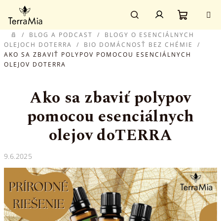
Prejsť
Prihlásenie
na
obsah
Nákupn
Hľadať
/
BLOG A PODCAST
/
BLOGY O ESENCIÁLNYCH
DOMOV
OLEJOCH DOTERRA
/
BIO DOMÁCNOSŤ BEZ CHÉMIE
/
AKO SA ZBAVIŤ POLYPOV POMOCOU ESENCIÁLNYCH
košík
OLEJOV DOTERRA
Ako sa zbaviť polypov
pomocou esenciálnych
olejov doTERRA
9.6.2025