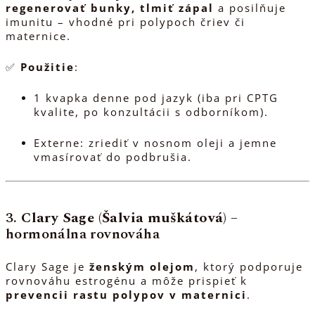
regenerovať bunky, tlmiť zápal
a posilňuje
imunitu – vhodné pri polypoch čriev či
maternice.
✅
Použitie
:
1 kvapka denne pod jazyk (iba pri CPTG
kvalite, po konzultácii s odborníkom).
Externe: zriediť v nosnom oleji a jemne
vmasírovať do podbrušia.
3.
Clary Sage (Šalvia muškátová)
–
hormonálna rovnováha
Clary Sage je
ženským olejom
, ktorý podporuje
rovnováhu estrogénu a môže prispieť k
prevencii rastu polypov v maternici
.