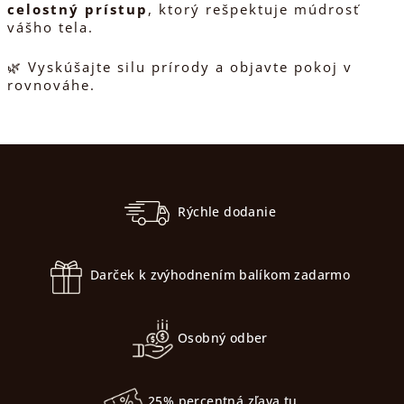
celostný prístup
, ktorý rešpektuje múdrosť
vášho tela.
🌿 Vyskúšajte silu prírody a objavte pokoj v
rovnováhe.
Z
á
p
Rýchle dodanie
ä
t
Darček k zvýhodnením balíkom zadarmo
i
e
Osobný odber
25% percentná zľava tu