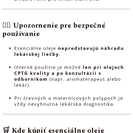
👩‍⚕️
Upozornenie pre bezpečné
používanie
Esenciálne oleje
nepredstavujú náhradu
lekárskej liečby
.
Interné použitie je možné
len pri olejoch
CPTG kvality a po konzultácii s
odborníkom
(napr. aromaterapeut alebo
lekár).
Pri črevných a maternicových polypoch je
vždy nevyhnutná lekárska diagnostika.
🛒
Kde kúpiť esenciálne oleje