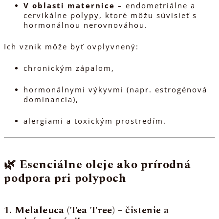
V oblasti maternice
– endometriálne a
cervikálne polypy, ktoré môžu súvisieť s
hormonálnou nerovnováhou.
Ich vznik môže byť ovplyvnený:
chronickým zápalom,
hormonálnymi výkyvmi (napr. estrogénová
dominancia),
alergiami a toxickým prostredím.
🌿
Esenciálne oleje ako prírodná
podpora pri polypoch
1.
Melaleuca (Tea Tree)
– čistenie a