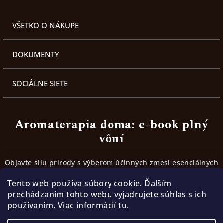
VŠETKO O NÁKUPE
DOKUMENTY
SOCIÁLNE SIETE
Aromaterapia doma: e-book plný
vôní
Objavte silu prírody s výberom účinných zmesí esenciálnych
olejov. Inšpirujte sa receptami, ktoré fungujú.
Tento web používa súbory cookie. Ďalším
prechádzaním tohto webu vyjadrujete súhlas s ich
používaním. Viac informácií
tu
.
Stiahnúť ebook