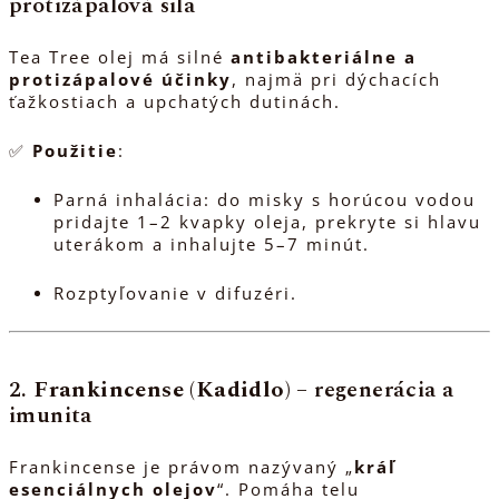
protizápalová sila
Tea Tree olej má silné
antibakteriálne a
protizápalové účinky
, najmä pri dýchacích
ťažkostiach a upchatých dutinách.
✅
Použitie
:
Parná inhalácia: do misky s horúcou vodou
pridajte 1–2 kvapky oleja, prekryte si hlavu
uterákom a inhalujte 5–7 minút.
Rozptyľovanie v difuzéri.
2.
Frankincense (Kadidlo)
– regenerácia a
imunita
Frankincense je právom nazývaný „
kráľ
esenciálnych olejov
“. Pomáha telu