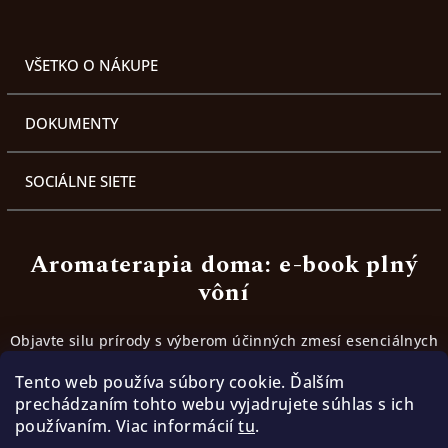
VŠETKO O NÁKUPE
DOKUMENTY
SOCIÁLNE SIETE
Aromaterapia doma: e-book plný
vôní
Objavte silu prírody s výberom účinných zmesí esenciálnych
olejov. Inšpirujte sa receptami, ktoré fungujú.
Tento web používa súbory cookie. Ďalším
prechádzaním tohto webu vyjadrujete súhlas s ich
používaním. Viac informácií
tu
.
Stiahnúť ebook