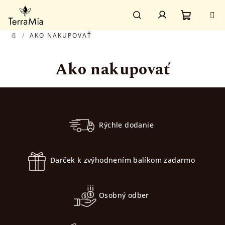
Prejsť
Prihlásenie
na
obsah
Nákupn
Hľadať
/
AKO NAKUPOVAŤ
DOMOV
košík
Ako nakupovať
Z
á
p
Rýchle dodanie
ä
t
Darček k zvýhodnením balíkom zadarmo
i
e
Osobný odber